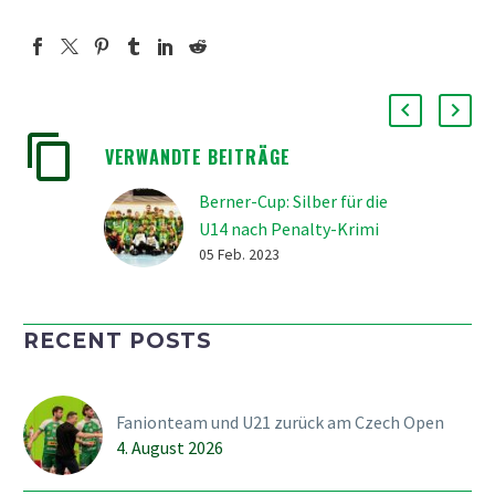
VERWANDTE BEITRÄGE
Berner-Cup: Silber für die
U14 nach Penalty-Krimi
Die U14-Junioren des
05 Feb. 2023
SVWE sind Meister der
Dramatik. Im Vorjahr gab
RECENT POSTS
es den Meistertitel nach
einer Aufholjagd gegen
Zug in den Verlängerung.
Fanionteam und U21 zurück am Czech Open
In dieser Saison setzte
4. August 2026
man sich gegen Biel…