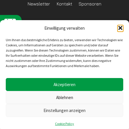
Newsletter
Kontakt
Sponsoren
Einwilligung verwalten
Datenschutzerklärung
Um Ihnen das bestmögliche Erlebnis zu bieten, verwenden wir Technologien wie
Reglement Datenschutz
Cookies, um Informationen auf Geräten zu speichern und/oder darauf
zuzugreifen. Wenn Sie diesen Technologien zustimmen, können wir Daten wie
Ihr Surfverhalten oder eindeutige IDs auf dieser Website verarbeiten. Wenn Sie
nicht zustimmen oder Ihre Zustimmung widerrufen, kann dies negative
Auswirkungen auf bestimmte Funktionen und Merkmale haben.
Inhaltliche Verantwortung
SV Wiler-Ersigen
Geschäftsstelle
4528 Zuchwil
E-Mail: info@svwe.ch
Akzeptieren
Ablehnen
Konzept, Design und Umsetzung
Einstellungen anzeigen
Seekers Sàrl
Rue de la Gare 10
2074 Marin-Epagnier
Cookie Policy
E-mail: support@seekers.ch