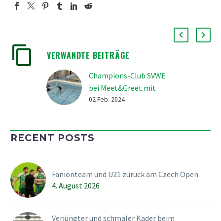
VERWANDTE BEITRÄGE
Champions-Club SVWE
bei Meet&Greet mit
LUPL-Team
02 Feb. 2024
Kommunikation vom
Champions Club des
RECENT POSTS
SVWE: Die Mitglieder des
Champions-Club SVWE
waren am 31. Januar 2024
Fanionteam und U21 zurück am Czech Open
im Rahmen des
4. August 2026
Meet&Greet einmal mehr
im Training des NLA-
Teams in der Sporthalle
Verjüngter und schmaler Kader beim