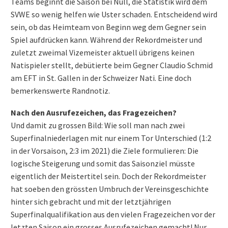
Teams beginnt die Saison bei Null, die Statistik wird dem
SVWE so wenig helfen wie Uster schaden. Entscheidend wird
sein, ob das Heimteam von Beginn weg dem Gegner sein
Spiel aufdrücken kann. Während der Rekordmeister und
zuletzt zweimal Vizemeister aktuell übrigens keinen
Natispieler stellt, debütierte beim Gegner Claudio Schmid
am EFT in St. Gallen in der Schweizer Nati. Eine doch
bemerkenswerte Randnotiz.
Nach den Ausrufezeichen, das Fragezeichen?
Und damit zu grossen Bild: Wie soll man nach zwei
Superfinalniederlagen mit nur einem Tor Unterschied (1:2
in der Vorsaison, 2:3 im 2021) die Ziele formulieren: Die
logische Steigerung und somit das Saisonziel müsste
eigentlich der Meistertitel sein. Doch der Rekordmeister
hat soeben den grössten Umbruch der Vereinsgeschichte
hinter sich gebracht und mit der letztjährigen
Superfinalqualifikation aus den vielen Fragezeichen vor der
letzten Saison ein grosses Ausrufezeichen gemacht! Nur