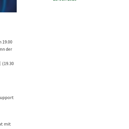
m 19.00
nn der
 (19.30
 Support
at mit