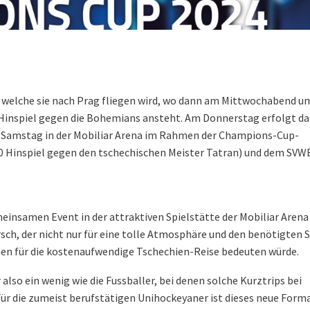
 welche sie nach Prag fliegen wird, wo dann am Mittwochabend u
l-Hinspiel gegen die Bohemians ansteht. Am Donnerstag erfolgt da
m Samstag in der Mobiliar Arena im Rahmen der Champions-Cup-
0 Hinspiel gegen den tschechischen Meister Tatran) und dem SVWE
einsamen Event in der attraktiven Spielstätte der Mobiliar Arena
ch, der nicht nur für eine tolle Atmosphäre und den benötigten
n für die kostenaufwendige Tschechien-Reise bedeuten würde.
lso ein wenig wie die Fussballer, bei denen solche Kurztrips bei
ür die zumeist berufstätigen Unihockeyaner ist dieses neue Form