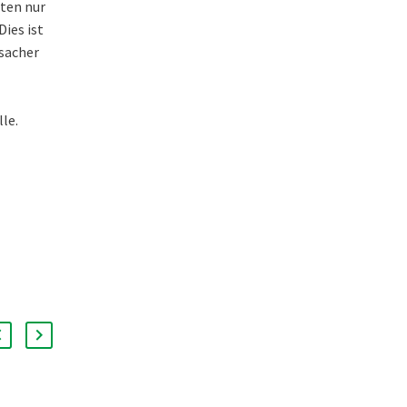
rten nur
ies ist
rsacher
le.