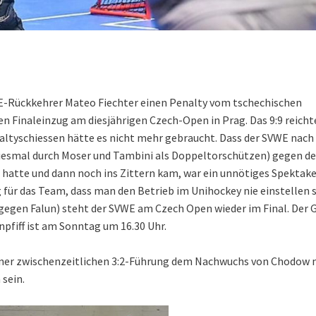
WE-Rückkehrer Mateo Fiechter einen Penalty vom tschechischen
n Finaleinzug am diesjährigen Czech-Open in Prag. Das 9:9 reicht
ltyschiessen hätte es nicht mehr gebraucht. Dass der SVWE nac
, diesmal durch Moser und Tambini als Doppeltorschützen) gegen d
hatte und dann noch ins Zittern kam, war ein unnötiges Spektakel
g für das Team, dass man den Betrieb im Unihockey nie einstellen s
 gegen Falun) steht der SVWE am Czech Open wieder im Final. Der 
pfiff ist am Sonntag um 16.30 Uhr.
einer zwischenzeitlichen 3:2-Führung dem Nachwuchs von Chodow m
 sein.