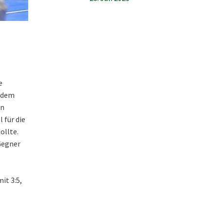
e
h dem
en
 für die
ollte.
Gegner
it 3:5,