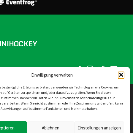
UNIHOCKEY
FOLLOW US ON SOCIAL MEDIA:
Einwilligung verwalten
 bestmögliche Erlebnis zu bieten, verwenden wir Technologien wie Cookies, um
n auf Geräten zu speichern und/oder darauf zuzugreifen. Wenn Sie diesen
 zustimmen, können wir Daten wie Ihr Surfverhalten oder eindeutige IDs auf
te verarbeiten. Wenn Sie nicht zustimmen oder Ihre Zustimmung widerrufen, kann
Newsletter
Kontakt
Sponsoren
e Auswirkungen auf bestimmte Funktionen und Merkmale haben.
eptieren
Ablehnen
Einstellungen anzeigen
Konzept, Design und Umsetzung
Seekers Sàrl