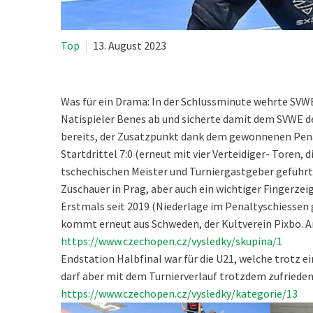
Top
13. August 2023
Was für ein Drama: In der Schlussminute wehrte SV
Natispieler Benes ab und sicherte damit dem SVWE de
bereits, der Zusatzpunkt dank dem gewonnenen Pena
Startdrittel 7:0 (erneut mit vier Verteidiger- Toren
tschechischen Meister und Turniergastgeber geführt 
Zuschauer in Prag, aber auch ein wichtiger Fingerzei
Erstmals seit 2019 (Niederlage im Penaltyschiessen
kommt erneut aus Schweden, der Kultverein Pixbo. An
https://www.czechopen.cz/vysledky/skupina/1
Endstation Halbfinal war für die U21, welche trotz 
darf aber mit dem Turnierverlauf trotzdem zufrieden
https://www.czechopen.cz/vysledky/kategorie/13