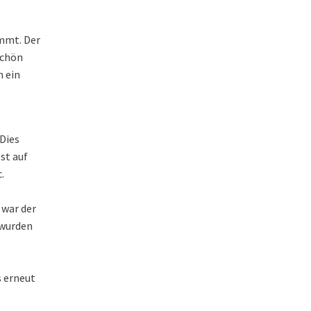
ommt. Der
schön
n ein
 Dies
st auf
.
 war der
 wurden
s erneut