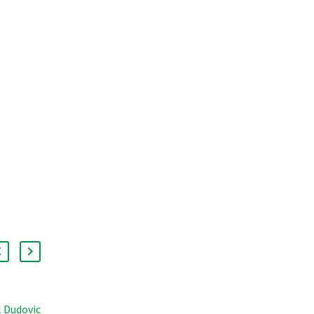
 Dudovic
Mit 6:7-Derbyniederlage