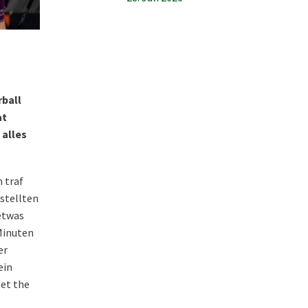
rball
at
 alles
 traf
stellten
etwas
Minuten
er
ein
get the