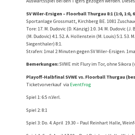
Auswärtsspiel bei den Tigers gezogen werden. Diese
SV Wiler-Ersigen – Floorball Thurgau 8:1 (1:0, 1:0, 6
Sportanlage Grossmatt, Kirchberg BE. 1081 Zuschaue
Tore: 17. M. Dudovic (D. Känzig) 1:0. 34. M. Dudovic (J. Bür
(M. Dudovic) 4:1. 52. A. Hollenstein (M. Louis) 5:1. 53. M.
Siegenthaler) 8:1.
Strafen: 1mal 2 Minuten gegen SV Wiler-Ersigen. 1ma
Bemerkungen:
SVWE mit Flury im Tor, ohne Sikora (v
Playoff-Halbfinal SVWE vs. Floorball Thurgau (bes
Ticketvorverkauf via
Eventfrog
Spiel 1: 6:5 n.Verl.
Spiel 2: 8:1
Spiel 3: Do. 4. April 19.30 – Paul Reinhart Halle, Wein