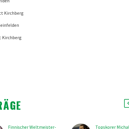
felden
att Kirchberg
 Weinfelden
tt Kirchberg
RÄGE
Finnischer Weltmeister-
Topskorer Michal