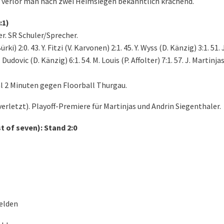
s verlor man nach zwei Heimsiegen bekanntlich krachend.
:1)
r. SR Schuler/Sprecher.
ki) 2:0. 43. Y. Fitzi (V. Karvonen) 2:1. 45. Y. Wyss (D. Känzig) 3:1. 51. 
 Dudovic (D. Känzig) 6:1. 54. M. Louis (P. Affolter) 7:1. 57. J. Martinjas
l 2 Minuten gegen Floorball Thurgau.
erletzt). Playoff-Premiere für Martinjas und Andrin Siegenthaler.
t of seven): Stand 2:0
felden