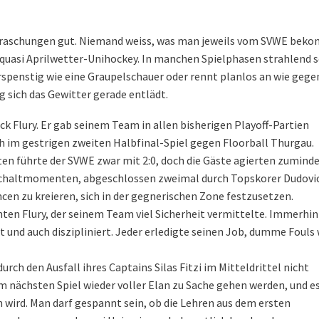
berraschungen gut. Niemand weiss, was man jeweils vom SVWE bek
e» quasi Aprilwetter-Unihockey. In manchen Spielphasen strahlend 
rspenstig wie eine Graupelschauer oder rennt planlos an wie gege
 sich das Gewitter gerade entlädt.
ck Flury. Er gab seinem Team in allen bisherigen Playoff-Partien
ch im gestrigen zweiten Halbfinal-Spiel gegen Floorball Thurgau.
ten führte der SVWE zwar mit 2:0, doch die Gäste agierten zuminde
chaltmomenten, abgeschlossen zweimal durch Topskorer Dudovic
en zu kreieren, sich in der gegnerischen Zone festzusetzen.
en Flury, der seinem Team viel Sicherheit vermittelte. Immerhin
rt und auch diszipliniert. Jeder erledigte seinen Job, dumme Fouls
durch den Ausfall ihres Captains Silas Fitzi im Mitteldrittel nicht
im nächsten Spiel wieder voller Elan zu Sache gehen werden, und e
wird. Man darf gespannt sein, ob die Lehren aus dem ersten