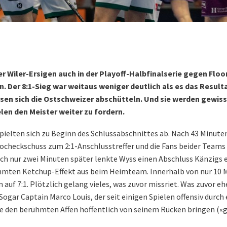
ger Wiler-Ersigen auch in der Playoff-Halbfinalserie gegen Floo
. Der 8:1-Sieg war weitaus weniger deutlich als es das Result
essen sich die Ostschweizer abschütteln. Und sie werden gewiss
len den Meister weiter zu fordern.
pielten sich zu Beginn des Schlussabschnittes ab. Nach 43 Minuten
ocheckschuss zum 2:1-Anschlusstreffer und die Fans beider Teams 
och nur zwei Minuten später lenkte Wyss einen Abschluss Känzigs 
rühmten Ketchup-Effekt aus beim Heimteam. Innerhalb von nur 10 
auf 7:1. Plötzlich gelang vieles, was zuvor missriet. Was zuvor eh
Sogar Captain Marco Louis, der seit einigen Spielen offensiv durch 
te den berühmten Affen hoffentlich von seinem Rücken bringen («