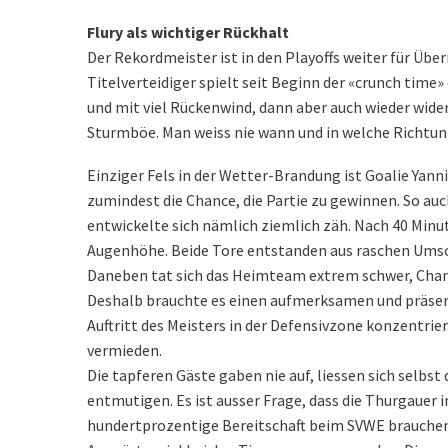
Flury als wichtiger Rückhalt
Der Rekordmeister ist in den Playoffs weiter für Ü
Titelverteidiger spielt seit Beginn der «crunch tim
und mit viel Rückenwind, dann aber auch wieder wide
Sturmböe. Man weiss nie wann und in welche Richtung
Einziger Fels in der Wetter-Brandung ist Goalie Yanni
zumindest die Chance, die Partie zu gewinnen. So au
entwickelte sich nämlich ziemlich zäh. Nach 40 Minu
Augenhöhe. Beide Tore entstanden aus raschen Ums
Daneben tat sich das Heimteam extrem schwer, Chanc
Deshalb brauchte es einen aufmerksamen und präsent
Auftritt des Meisters in der Defensivzone konzentrie
vermieden.
Die tapferen Gäste gaben nie auf, liessen sich selbst 
entmutigen. Es ist ausser Frage, dass die Thurgauer 
hundertprozentige Bereitschaft beim SVWE brauchen 