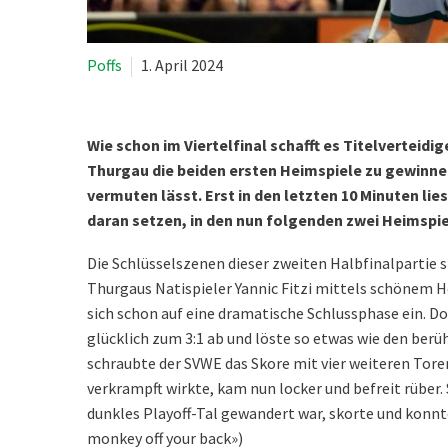
Poffs
1. April 2024
Wie schon im Viertelfinal schafft es Titelverteidi
Thurgau die beiden ersten Heimspiele zu gewinnen
vermuten lässt. Erst in den letzten 10 Minuten li
daran setzen, in den nun folgenden zwei Heimspie
Die Schlüsselszenen dieser zweiten Halbfinalpartie s
Thurgaus Natispieler Yannic Fitzi mittels schönem H
sich schon auf eine dramatische Schlussphase ein. D
glücklich zum 3:1 ab und löste so etwas wie den be
schraubte der SVWE das Skore mit vier weiteren Toren 
verkrampft wirkte, kam nun locker und befreit rüber. 
dunkles Playoff-Tal gewandert war, skorte und konn
monkey off your back»)