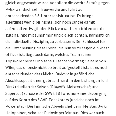
gleich angewandt wurde. Vor allem die zweite Strafe gegen
Pylsy war doch sehr fragwürdig und führt zur
entscheidenden 3:5-Unterzahlsituation. Es bringt
allerdings wenig bis nichts, sich noch länger damit
aufzuhalten. Es gilt den Blick vorwärts zu richten und die
guten Dinge mitzunehmen und die schlechten, namentlich
die individuelle Disziplin, zu verbessern. Der Schlüssel für
die Entscheidung dieser Serie, die nun so zu sagen ein «best
of five» ist, liegt auch darin, welches Team seinen
Topskorer besser in Szene zu setzen vermag. Seitens von
Wiler, das offensiv nicht so breit aufgestellt ist, ist es noch
entscheidender, dass Michal Dudovic in gefährliche
Abschlusspositionen gebracht wird. In den bisherigen fünf
Direktduellen der Saison (Playoffs, Meisterschaft und
Supercup) schosse der SVWE 18 Tore, nur eines davon ging
auf das Konto des SVWE-Topskorers (und das noch im
Powerplay). Der finnische Abwehrchef beim Meister, Jyrki
Holopainen, schaltet Dudovic perfekt aus. Dies war auch