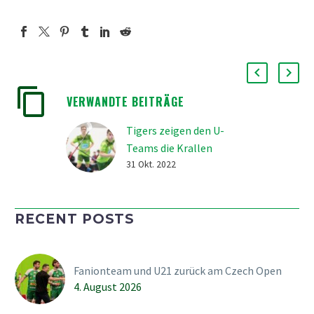
VERWANDTE BEITRÄGE
Tigers zeigen den U-
Teams die Krallen
Die Tigers zeigten den
31 Okt. 2022
SVWE-U-Teams die
Krallen und konnten
RECENT POSTS
sowohl das Derby bei der
U18 wie auch der U21 für
sich entscheiden.
Fanionteam und U21 zurück am Czech Open
Besonders ärgerlich
4. August 2026
dabei die Niederlage für
die U18,…