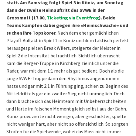
statt. Am Samstag folgt Spiel 3 in Köniz, am Sonntag
dann der zweite Heimauftritt des SVWE in der
Grossmatt (17.00,
Ticketing via Eventfrog
). Beide
Teams kämpfen dabei gegen ihre «Heimschwäche» und
suchen ihre Topskorer.
Nach dem eher gemächlichen
Playoff-Auftakt in Spiel 1 in Köniz und dem taktisch perfekt
herausgespielten Break Wilers, steigerte der Meister in
Spiel 2 die Intensität beträchtlich. Sichtlich überrascht
kam die Berger-Truppe in Kirchberg ziemlich unter die
Räder, war mit dem 1:1 mehr als gut bedient. Doch als die
junge SVWE-Truppe dann den Rhythmus angenommen
hatte und gar mit 2:1 in Führung ging, schien zu Beginn des
Mitteldrittels gar ein zweiter Sieg nicht unmöglich. Doch
dann brachte sich das Heimteam mit Unbeherrschtheiten
und Härte im falschen Moment gleich selbst aus der Bahn.
Köniz provozierte nicht weniger, aber geschickter, spielte
nicht weniger hart, aber nicht so offensichtlich. So sorgten
Strafen für die Spielwende, wobei das Mass nicht immer