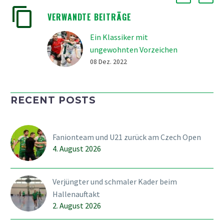
VERWANDTE BEITRÄGE
Ein Klassiker mit
ungewohnten Vorzeichen
08 Dez. 2022
Mit dem Klassiker gegen
Alligator Malans tritt das
RECENT POSTS
Fanionteam am Samstag
erstmals in dieser Saison
zu einem Heimspiel im
Fanionteam und U21 zurück am Czech Open
Sportzentrum Zuchwil
4. August 2026
(Spielbeginn 17.00) an.
Zuvor trifft bereits die
U18 und…
Verjüngter und schmaler Kader beim
Hallenauftakt
2. August 2026