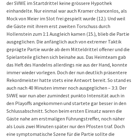
der SVWE im Startdrittel keine grössere Hypothek
einhandelte. Nur einmal war auch Kramer chancenlos, als
Mock von Meier im Slot frei gespielt wurde (12.). Und weil
die Gäste mit ihrem erst zweiten Torschuss durch
Hollenstein zum 1:1 Ausgleich kamen (15.), blieb die Partie
ausgeglichen. Die anfänglich auch von extremer Taktik
geprägte Partie wurde ab dem Mitteldrittel offener und die
Spielanteile glichen sich beinahe aus. Das Heimteam gab
das Heft des Handelns allerdings nie aus der Hand, konnte
immer wieder vorlegen. Doch der nun deutlich präsentere
Rekordmeister hatte stets eine Antwort bereit. So stand es
auch nach 40 Minuten immer noch ausgeglichen – 3:3. Der
SVWE war nun aber zumindest punkto Intensität auch in
den Playoffs angekommen und startete gar besser in den
Schlussabschnitt. Schon beim ersten Einsatz waren die
Gäste nahe am erstmaligen Führungstreffer, noch näher
als Louis zwei Minuten später nur den Pfosten traf. Doch
eine symptomatische Szene für die Partie sollte die