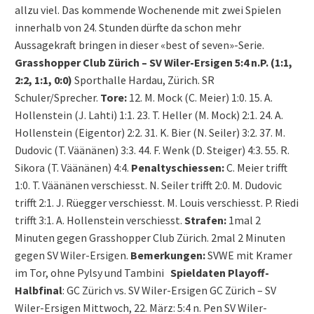
allzu viel. Das kommende Wochenende mit zwei Spielen
innerhalb von 24. Stunden dürfte da schon mehr
Aussagekraft bringen in dieser «best of seven»-Serie.
Grasshopper Club Zürich – SV Wiler-Ersigen 5:4 n.P. (1:1,
2:2, 1:1, 0:0)
Sporthalle Hardau, Zürich. SR
Schuler/Sprecher.
Tore:
12. M. Mock (C. Meier) 1:0. 15. A.
Hollenstein (J. Lahti) 1:1. 23. T. Heller (M. Mock) 2:1. 24. A.
Hollenstein (Eigentor) 2:2. 31. K. Bier (N. Seiler) 3:2. 37. M.
Dudovic (T. Väänänen) 3:3. 44. F. Wenk (D. Steiger) 4:3. 55. R.
Sikora (T. Väänänen) 4:4.
Penaltyschiessen:
C. Meier trifft
1:0. T. Väänänen verschiesst. N. Seiler trifft 2:0. M. Dudovic
trifft 2:1. J. Rüegger verschiesst. M. Louis verschiesst. P. Riedi
trifft 3:1. A. Hollenstein verschiesst.
Strafen:
1mal 2
Minuten gegen Grasshopper Club Zürich. 2mal 2 Minuten
gegen SV Wiler-Ersigen.
Bemerkungen:
SVWE mit Kramer
im Tor, ohne Pylsy und Tambini
Spieldaten Playoff-
Halbfinal
: GC Zürich vs. SV Wiler-Ersigen GC Zürich – SV
Wiler-Ersigen Mittwoch, 22. März: 5:4 n. Pen SV Wiler-