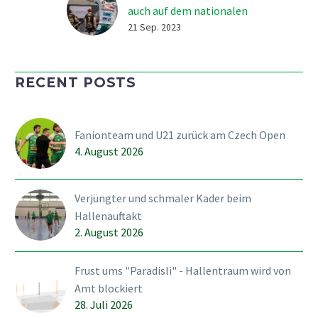
auch auf dem nationalen
Parkett?
21 Sep. 2023
Keine Verschnaufpause
für das Fanionteam: Mit
RECENT POSTS
einer Doppelrunde geht
es für den SVWE am
Wochenende weiter.
Fanionteam und U21 zurück am Czech Open
Samstag mit dem Berner
4. August 2026
Derby gegen die Tigers in
Biglen (19.00). Am
Sonntag dann…
Verjüngter und schmaler Kader beim
Hallenauftakt
2. August 2026
Frust ums "Paradisli" - Hallentraum wird von
Amt blockiert
28. Juli 2026