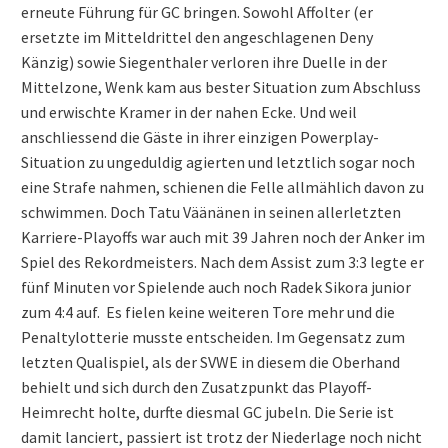
erneute Führung für GC bringen. Sowohl Affolter (er
ersetzte im Mitteldrittel den angeschlagenen Deny
Känzig) sowie Siegenthaler verloren ihre Duelle in der
Mittelzone, Wenk kam aus bester Situation zum Abschluss
und erwischte Kramer in der nahen Ecke. Und weil
anschliessend die Gäste in ihrer einzigen Powerplay-
Situation zu ungeduldig agierten und letztlich sogar noch
eine Strafe nahmen, schienen die Felle allmählich davon zu
schwimmen. Doch Tatu Väänänen in seinen allerletzten
Karriere-Playoffs war auch mit 39 Jahren noch der Anker im
Spiel des Rekordmeisters. Nach dem Assist zum 3:3 legte er
fünf Minuten vor Spielende auch noch Radek Sikora junior
zum 4:4 auf. Es fielen keine weiteren Tore mehr und die
Penaltylotterie musste entscheiden. Im Gegensatz zum
letzten Qualispiel, als der SVWE in diesem die Oberhand
behielt und sich durch den Zusatzpunkt das Playoff-
Heimrecht holte, durfte diesmal GC jubeln. Die Serie ist
damit lanciert, passiert ist trotz der Niederlage noch nicht