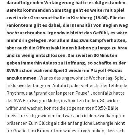
darauffolgenden Verlängerung hatte es 4:4 gestanden.
Bereits kommenden Samstag geht es weiter mit Spiel
zwei in der Grossmatthalle in Kirchberg (19.00). Für das
Fanionteam gilt es dabei, die Intensität von Beginn weg
hochzuschrauben. Irgendwie bleibt das Gefühl, es wäre
mehr drin gelegen. Vor allem das Zweikampfverhalten,
aber auch die Offensivaktionen blieben zu lange zu brav
und zu wenig entschlossen. Die zweiten 30 Minuten
geben immerhin Anlass zu Hoffnung, so schaffte es der
SVWE schon während Spiel 1 wieder im Playoff-Modus
anzukommen.
War es das ungewohnte Wochentag-Spiel,
inklusive der längeren Anfahrt, oder vielleicht der fehlende
Rhythmus aufgrund der längeren Pause? Jedenfalls hatte
der SVWE zu Beginn Mühe, ins Spiel zu finden. GC wirkte
wiffer und wacher, konnte die sogenannten 50:50-Bälle
meist für sich gewinnen und war auch in den Zweikämpfen
präsenter. Zum Glück galt die anfängliche Lethargie nicht
für Goalie Tim Kramer. Ihm war es zu verdanken, dass sich