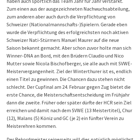
haben auch sportlich das Team Jahr für Jahr verstärkt.
Zum einen aus der ausgezeichneten Nachwuchsabteilung,
zum anderen aber auch durch die Verpflichtung von
Schweizer (Nationalmannschafts-)Spielern. Gerade eben
wurde die Verpflichtung des erfolgreichsten noch aktiven
Schweizer Nati-Stürmers Manuel Maurer auf die neue
Saison bekannt gemacht. Aber schon zuvor holte man sich
Winner-DNA an Bord, mit den Brüdern Claudio und Nico
Mutter sowie Nicola Bischofberger, sie alle auch mit SVWE-
Meistervergangenheit. Ziel der Winterthurer ist es, endlich
einen Titel zu gewinnen. Die Chancen dazu stehen nicht
schlecht. Der Cupfinal am 24. Februar gegen Zug bietet die
erste Chance, die Meisterschaftsentscheidung im Frühjahr
dann die zweite. Früher oder später dürfte der HCR sein Ziel
erreichen und damit nach dem SVWE (13 Meistertitel), Chur
(12), Malans (5) Köniz und GC (je 2) ein fünfter Verein zu
Meisterehren kommen.
Der Rekordmeister seinerseits will dies natürlich möglichst