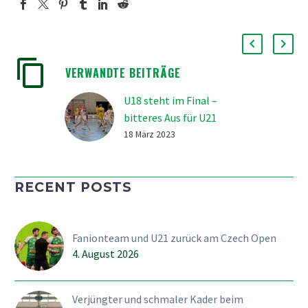
VERWANDTE BEITRÄGE
U18 steht im Final –
bitteres Aus für U21
Packendes Playoff-
18 März 2023
Unihockey zwischen den
U-Teams des SVWE und
RECENT POSTS
dem HC Rychenberg.
Während die U18 ihren
zweiten Matchball
Fanionteam und U21 zurück am Czech Open
verwerten konnte und
4. August 2026
Dank einem 4:2-Erfolg in
den Playoff-Final
einzieht, „stirbt“ die
Verjüngter und schmaler Kader beim
U21…