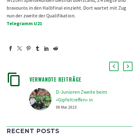
bravourös in den Halbfinal einzieht. Dort wartet mit Zug
nun der zweite der Qualifikation.
Telegramm U21
VERWANDTE BEITRÄGE
D-Junioren Zweite beim
«Gipfeltreffen» in
Winterthur
06 Mai 2023
«Gipfeltreffen», so nennt
sich das D-
RECENT POSTS
Juniorenturnier in
Winterthur, zu welchem