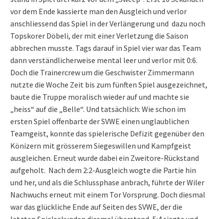
vor dem Ende kassierte man den Ausgleich und verlor
anschliessend das Spiel in der Verlängerung und dazu noch
Topskorer Döbeli, der mit einer Verletzung die Saison
abbrechen musste. Tags darauf in Spiel vier war das Team
dann verständlicherweise mental leer und verlor mit 0:6.
Doch die Trainercrew um die Geschwister Zimmermann
nutzte die Woche Zeit bis zum fünften Spiel ausgezeichnet,
baute die Truppe moralisch wieder auf und machte sie
„heiss“ auf die „Belle“. Und tatsächlich: Wie schon im
ersten Spiel offenbarte der SVWE einen unglaublichen
Teamgeist, konnte das spielerische Defizit gegenüber den
Könizern mit grösserem Siegeswillen und Kampfgeist
ausgleichen. Erneut wurde dabei ein Zweitore-Rückstand
aufgeholt. Nach dem 2:2-Ausgleich wogte die Partie hin
und her, und als die Schlussphase anbrach, führte der Wiler
Nachwuchs erneut mit einem Tor Vorsprung. Doch diesmal
war das glückliche Ende auf Seiten des SVWE, der die
letzten Spielsekunden diesmal überstand, 5:4 siegte und