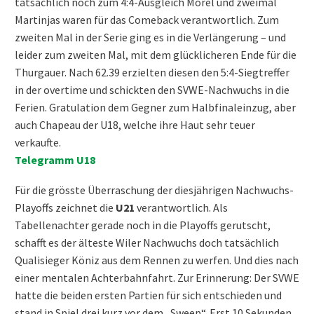
tatsächlich noch zum 4:4-Ausgleich Morel und zweimal
Martinjas waren für das Comeback verantwortlich. Zum
zweiten Mal in der Serie ging es in die Verlängerung – und
leider zum zweiten Mal, mit dem glücklicheren Ende für die
Thurgauer. Nach 62.39 erzielten diesen den 5:4-Siegtreffer
in der overtime und schickten den SVWE-Nachwuchs in die
Ferien. Gratulation dem Gegner zum Halbfinaleinzug, aber
auch Chapeau der U18, welche ihre Haut sehr teuer
verkaufte.
Telegramm U18
Für die grösste Überraschung der diesjährigen Nachwuchs-
Playoffs zeichnet die
U21
verantwortlich. Als
Tabellenachter gerade noch in die Playoffs gerutscht,
schafft es der älteste Wiler Nachwuchs doch tatsächlich
Qualisieger Köniz aus dem Rennen zu werfen. Und dies nach
einer mentalen Achterbahnfahrt. Zur Erinnerung: Der SVWE
hatte die beiden ersten Partien für sich entschieden und
stand in Spiel drei kurz vor dem „Sweep“. Erst 10 Sekunden