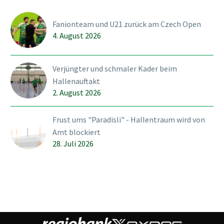
der SVWE am Sonntag,
Fanionteam und U21 zurück am Czech Open
16. April 2023 eingeladen
4. August 2026
worden ist. Der Start in
das Turnier misslang mit
einer 2:3 Niederlage…
Verjüngter und schmaler Kader beim
Hallenauftakt
2. August 2026
Frust ums "Paradisli" - Hallentraum wird von
Amt blockiert
28. Juli 2026