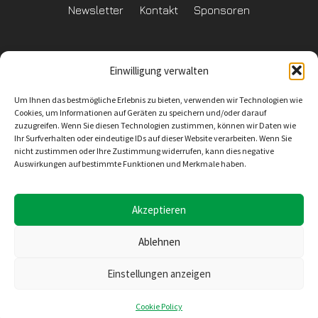
Newsletter
Kontakt
Sponsoren
Einwilligung verwalten
Datenschutzerklärung
Um Ihnen das bestmögliche Erlebnis zu bieten, verwenden wir Technologien wie
Reglement Datenschutz
Cookies, um Informationen auf Geräten zu speichern und/oder darauf
zuzugreifen. Wenn Sie diesen Technologien zustimmen, können wir Daten wie
Ihr Surfverhalten oder eindeutige IDs auf dieser Website verarbeiten. Wenn Sie
nicht zustimmen oder Ihre Zustimmung widerrufen, kann dies negative
Auswirkungen auf bestimmte Funktionen und Merkmale haben.
Inhaltliche Verantwortung
SV Wiler-Ersigen
Geschäftsstelle
4528 Zuchwil
E-Mail: info@svwe.ch
Akzeptieren
Ablehnen
Konzept, Design und Umsetzung
Einstellungen anzeigen
Seekers Sàrl
Rue de la Gare 10
2074 Marin-Epagnier
Cookie Policy
E-mail: support@seekers.ch