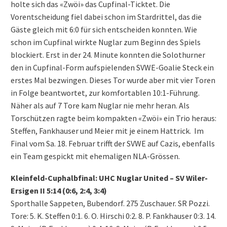
holte sich das «Zwöi» das Cupfinal-Ticktet. Die
Vorentscheidung fiel dabei schon im Stardrittel, das die
Gäste gleich mit 6:0 für sich entscheiden konnten. Wie
schon im Cupfinal wirkte Nuglar zum Beginn des Spiels
blockiert. Erst in der 24. Minute konnten die Solothurner
den in Cupfinal-Form aufspielenden SVWE-Goalie Steck ein
erstes Mal bezwingen. Dieses Tor wurde aber mit vier Toren
in Folge beantwortet, zur komfortablen 10:1-Führung.
Näher als auf 7 Tore kam Nuglar nie mehr heran. Als
Torschützen ragte beim kompakten «Zwöi» ein Trio heraus:
Steffen, Fankhauser und Meier mit je einem Hattrick. Im
Final vom Sa. 18. Februar trifft der SVWE auf Cazis, ebenfalls
ein Team gespickt mit ehemaligen NLA-Grössen.
Kleinfeld-Cuphalbfinal: UHC Nuglar United – SV Wiler-
Ersigen II 5:14 (0:6, 2:4, 3:4)
Sporthalle Sappeten, Bubendorf. 275 Zuschauer. SR Pozzi.
Tore: 5. K. Steffen 0:1. 6. O. Hirschi 0:2. 8. P. Fankhauser 0:3. 14.