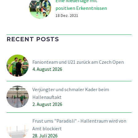
Eine Niederlage mit
positiven Erkenntnissen
Der SVWE verliert den
18 Dez. 2021
Spitzenkampf gegen GC
zuhause mit 3:5 und
RECENT POSTS
scheitert zu Beginn vor
allem an der eigenen
Effizienz, später an der
Fanionteam und U21 zurück am Czech Open
Klasse des routinierten
4. August 2026
und abgeklärten GC.
Die…
Verjüngter und schmaler Kader beim
Hallenauftakt
2. August 2026
Frust ums "Paradisli" - Hallentraum wird von
Amt blockiert
28. Juli 2026