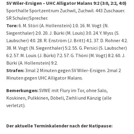
SV Wiler-Ersigen – UHC Alligator Malans 9:2 (3:0, 2:2, 4:0)
Sporthalle Sportzentrum Zuchwil, Zuchwil. 443 Zuschauer.
SR Schuler/Sprecher.
Tore:
6. M. Störi (A. Hollenstein) 1:0. 16. M. Vogt (N.
Siegenthaler) 2:0. 20. J. Bürki (M. Louis) 3:0. 24. Y. Wyss (S.
Laubscher) 4:0. 28. R. Enström (J. Britt) 4:1. 37. D. Rohner 4:2.
38. M. Vogt (N. Siegenthaler) 5:2. 55. G. Persici (S. Laubscher)
6:2. 57. M. Louis (J. Bürki) 7:2. 57. G. Thöni (M. Vogt) 8:2. 60. J.
Bürki (A. Hollenstein) 9:2.
Strafen:
3mal 2 Minuten gegen SV Wiler-Ersigen. 2mal 2
Minuten gegen UHC Alligator Malans.
Bemerkungen:
SVWE mit Flury im Tor, ohne Salo,
Koskinen, Pulkkinen, Döbeli, Ziehli und Känzig (alle
verletzt).
Der aktuelle Terminkalender nach der Natipause: