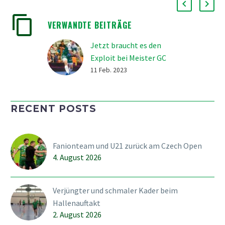
VERWANDTE BEITRÄGE
Jetzt braucht es den
Exploit bei Meister GC
Weil es am Ende zwar ein
11 Feb. 2023
Derby-Sieg gegen die
Tigers, aber erst nach
RECENT POSTS
Penaltyschiessen war
und die Konkurrenz nicht
für den SVWE spielte,
Fanionteam und U21 zurück am Czech Open
braucht es morgen
4. August 2026
Sonntag nun einen
Exploit…
Verjüngter und schmaler Kader beim
Hallenauftakt
2. August 2026