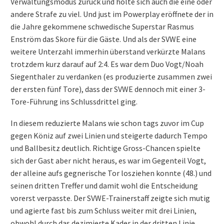
Verwaltungsmodus zurück und holte sich auch die eine oder
andere Strafe zu viel. Und just im Powerplay eröffnete der in
die Jahre gekommene schwedische Superstar Rasmus
Enström das Skore für die Gäste. Und als der SVWE eine
weitere Unterzahl immerhin überstand verkürzte Malans
trotzdem kurz darauf auf 2:4. Es war dem Duo Vogt/Noah
Siegenthaler zu verdanken (es produzierte zusammen zwei
der ersten fünf Tore), dass der SVWE dennoch mit einer 3-
Tore-Führung ins Schlussdrittel ging.
In diesem reduzierte Malans wie schon tags zuvor im Cup
gegen Köniz auf zwei Linien und steigerte dadurch Tempo
und Ballbesitz deutlich. Richtige Gross-Chancen spielte
sich der Gast aber nicht heraus, es war im Gegenteil Vogt,
der alleine aufs gegnerische Tor losziehen konnte (48.) und
seinen dritten Treffer und damit wohl die Entscheidung
vorerst verpasste. Der SVWE-Trainerstaff zeigte sich mutig
und agierte fast bis zum Schluss weiter mit drei Linien,
obwohl durch das dezimierte Kader in der dritten Linie