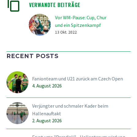
VERWANDTE BEITRÄGE
Vor WM-Pause: Cup, Chur
und ein Spitzenkampf
vs.GC
13 Okt. 2022
Mit riesigen Schritten
schreitet die Lidl
RECENT POSTS
Unihockey-Prime-League
auf die WM-Pause hin,
welche ab dem 24.10. zu
Fanionteam und U21 zurück am Czech Open
einem vierwöchigen
4. August 2026
Meisterschaftsunterbruch
führen wird. Bis zu diesem
Zeitpunkt bietet sich
Verjüngter und schmaler Kader beim
noch zweimal die…
Hallenauftakt
2. August 2026
Frust ums "Paradisli" - Hallentraum wird von