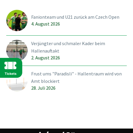
beim Auftakt im Training
des L-UPL Teams in der
Fanionteam und U21 zurück am Czech Open
Grossmatthalle in
4. August 2026
Kirchberg aktiv mit dabei
sein. Die Eindrücke waren
imposant und…
Verjüngter und schmaler Kader beim
Hallenauftakt
2. August 2026
Frust ums "Paradisli" - Hallentraum wird von
Amt blockiert
28. Juli 2026