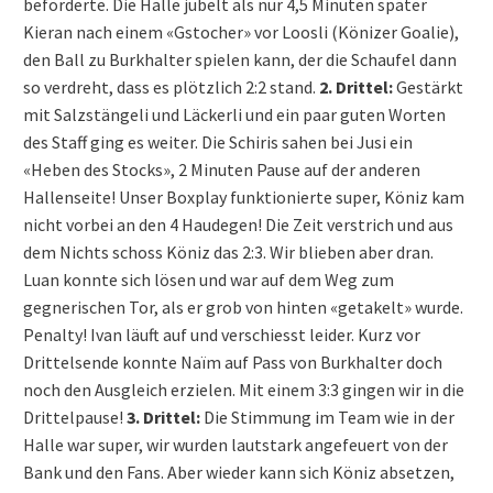
beförderte. Die Halle jubelt als nur 4,5 Minuten später
Kieran nach einem «Gstocher» vor Loosli (Könizer Goalie),
den Ball zu Burkhalter spielen kann, der die Schaufel dann
so verdreht, dass es plötzlich 2:2 stand.
2. Drittel:
Gestärkt
mit Salzstängeli und Läckerli und ein paar guten Worten
des Staff ging es weiter. Die Schiris sahen bei Jusi ein
«Heben des Stocks», 2 Minuten Pause auf der anderen
Hallenseite! Unser Boxplay funktionierte super, Köniz kam
nicht vorbei an den 4 Haudegen! Die Zeit verstrich und aus
dem Nichts schoss Köniz das 2:3. Wir blieben aber dran.
Luan konnte sich lösen und war auf dem Weg zum
gegnerischen Tor, als er grob von hinten «getakelt» wurde.
Penalty! Ivan läuft auf und verschiesst leider. Kurz vor
Drittelsende konnte Naïm auf Pass von Burkhalter doch
noch den Ausgleich erzielen. Mit einem 3:3 gingen wir in die
Drittelpause!
3. Drittel:
Die Stimmung im Team wie in der
Halle war super, wir wurden lautstark angefeuert von der
Bank und den Fans. Aber wieder kann sich Köniz absetzen,