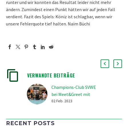
runter und wir konnten das Resultat leider nicht mehr
ändern. Zumindest einen Punkt hätten wir auf jeden Fall
verdient. Fazit des Spiels: Köniz ist schlagbar, wenn wir
unsere Fehlerquote tief halten. Naïm Büchi
VERWANDTE BEITRÄGE
Champions-Club SVWE
bei Meet&Greet mit
LUPL-Team
02 Feb. 2023
Die Mitglieder der
Champions-Club SVWE*
RECENT POSTS
konnten am 1. Februar