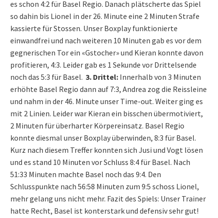
es schon 4:2 für Basel Regio. Danach plätscherte das Spiel
so dahin bis Lionel in der 26. Minute eine 2 Minuten Strafe
kassierte für Stossen. Unser Boxplay funktionierte
einwandfrei und nach weiteren 10 Minuten gab es vor dem
gegnerischen Tor ein «Gstocher» und Kieran konnte davon
profitieren, 4:3. Leider gab es 1 Sekunde vor Drittelsende
noch das 5:3 für Basel.
3. Drittel:
Innerhalb von 3 Minuten
erhöhte Basel Regio dann auf 7:3, Andrea zog die Reissleine
und nahm in der 46. Minute unser Time-out. Weiter ging es
mit 2 Linien. Leider war Kieran ein bisschen übermotiviert,
2 Minuten für überharter Körpereinsatz. Basel Regio
konnte diesmal unser Boxplay überwinden, 8:3 für Basel.
Kurz nach diesem Treffer konnten sich Jusi und Vogt lösen
und es stand 10 Minuten vor Schluss 8:4 für Basel. Nach
51:33 Minuten machte Basel noch das 9:4. Den
Schlusspunkte nach 56:58 Minuten zum 9:5 schoss Lionel,
mehr gelang uns nicht mehr. Fazit des Spiels: Unser Trainer
hatte Recht, Basel ist konterstark und defensiv sehr gut!