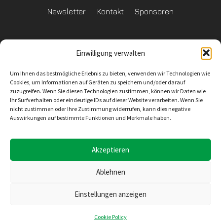
Newsletter
Kontakt
Sponsoren
Einwilligung verwalten
Datenschutzerklärung
Um Ihnen das bestmögliche Erlebnis zu bieten, verwenden wir Technologien wie
Reglement Datenschutz
Cookies, um Informationen auf Geräten zu speichern und/oder darauf
zuzugreifen. Wenn Sie diesen Technologien zustimmen, können wir Daten wie
Ihr Surfverhalten oder eindeutige IDs auf dieser Website verarbeiten. Wenn Sie
nicht zustimmen oder Ihre Zustimmung widerrufen, kann dies negative
Auswirkungen auf bestimmte Funktionen und Merkmale haben.
Inhaltliche Verantwortung
SV Wiler-Ersigen
Geschäftsstelle
4528 Zuchwil
E-Mail: info@svwe.ch
Akzeptieren
Ablehnen
Konzept, Design und Umsetzung
Einstellungen anzeigen
Seekers Sàrl
Rue de la Gare 10
2074 Marin-Epagnier
Cookie Policy
E-mail: support@seekers.ch