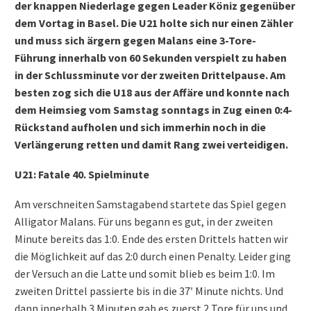
der knappen Niederlage gegen Leader Köniz gegenüber
dem Vortag in Basel. Die U21 holte sich nur einen Zähler
und muss sich ärgern gegen Malans eine 3-Tore-
Führung innerhalb von 60 Sekunden verspielt zu haben
in der Schlussminute vor der zweiten Drittelpause. Am
besten zog sich die U18 aus der Affäre und konnte nach
dem Heimsieg vom Samstag sonntags in Zug einen 0:4-
Rückstand aufholen und sich immerhin noch in die
Verlängerung retten und damit Rang zwei verteidigen.
U21: Fatale 40. Spielminute
Am verschneiten Samstagabend startete das Spiel gegen
Alligator Malans.
Für uns begann es gut, in der zweiten
Minute bereits das 1:0. Ende des ersten Drittels hatten wir
die Möglichkeit auf das 2:0 durch einen Penalty. Leider ging
der Versuch an die Latte und somit blieb es beim 1:0.
Im
zweiten Drittel passierte bis in die 37′ Minute nichts. Und
dann innerhalb 3 Minuten gab es zuerst 2 Tore für uns und