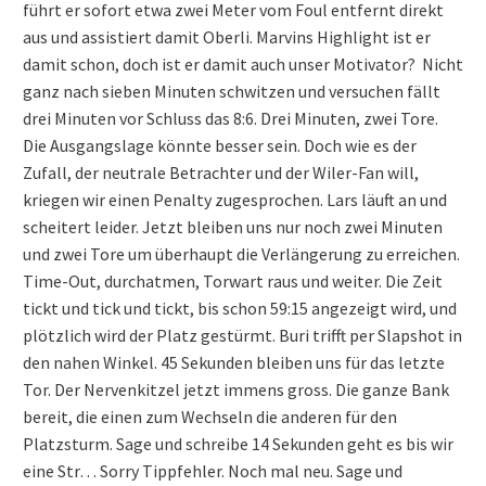
führt er sofort etwa zwei Meter vom Foul entfernt direkt
aus und assistiert damit Oberli. Marvins Highlight ist er
damit schon, doch ist er damit auch unser Motivator? Nicht
ganz nach sieben Minuten schwitzen und versuchen fällt
drei Minuten vor Schluss das 8:6. Drei Minuten, zwei Tore.
Die Ausgangslage könnte besser sein. Doch wie es der
Zufall, der neutrale Betrachter und der Wiler-Fan will,
kriegen wir einen Penalty zugesprochen. Lars läuft an und
scheitert leider. Jetzt bleiben uns nur noch zwei Minuten
und zwei Tore um überhaupt die Verlängerung zu erreichen.
Time-Out, durchatmen, Torwart raus und weiter. Die Zeit
tickt und tick und tickt, bis schon 59:15 angezeigt wird, und
plötzlich wird der Platz gestürmt. Buri trifft per Slapshot in
den nahen Winkel. 45 Sekunden bleiben uns für das letzte
Tor. Der Nervenkitzel jetzt immens gross. Die ganze Bank
bereit, die einen zum Wechseln die anderen für den
Platzsturm. Sage und schreibe 14 Sekunden geht es bis wir
eine Str… Sorry Tippfehler. Noch mal neu. Sage und