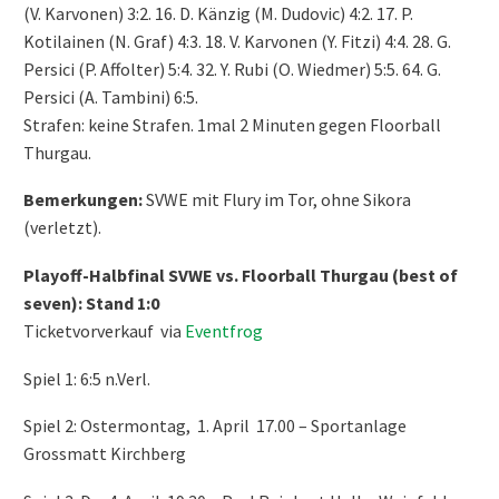
(V. Karvonen) 3:2. 16. D. Känzig (M. Dudovic) 4:2. 17. P.
Kotilainen (N. Graf) 4:3. 18. V. Karvonen (Y. Fitzi) 4:4. 28. G.
Persici (P. Affolter) 5:4. 32. Y. Rubi (O. Wiedmer) 5:5. 64. G.
Persici (A. Tambini) 6:5.
Strafen: keine Strafen. 1mal 2 Minuten gegen Floorball
Thurgau.
Bemerkungen:
SVWE mit Flury im Tor, ohne Sikora
(verletzt).
Playoff-Halbfinal SVWE vs. Floorball Thurgau (best of
seven): Stand 1:0
Ticketvorverkauf via
Eventfrog
Spiel 1: 6:5 n.Verl.
Spiel 2: Ostermontag, 1. April 17.00 – Sportanlage
Grossmatt Kirchberg