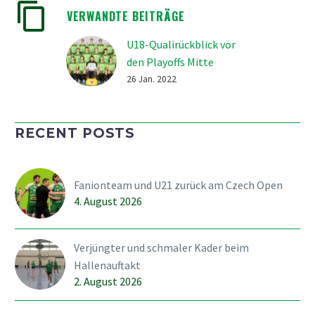
VERWANDTE BEITRÄGE
U18-Qualirückblick vor
den Playoffs Mitte
Februar
26 Jan. 2022
Mit 12 Siegen aus 22
Partien und einer
RECENT POSTS
reichlicher
Achterbahnfahrt
beendet die U18 die
Fanionteam und U21 zurück am Czech Open
Qualifikation letztlich
4. August 2026
auf dem fünften
Tabellenrang und
verpasst das Heimrecht
Verjüngter und schmaler Kader beim
zur knapp. Dieses besitzt
Hallenauftakt
in den…
2. August 2026