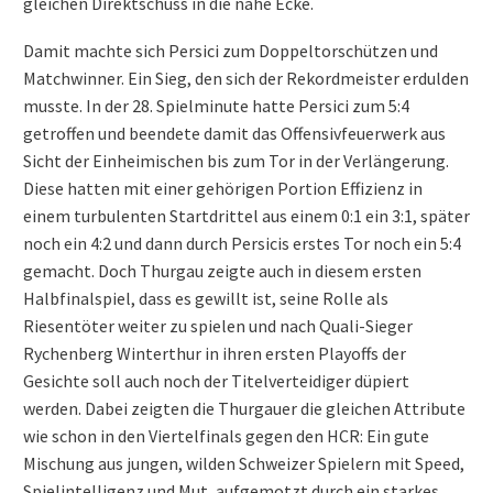
gleichen Direktschuss in die nahe Ecke.
Damit machte sich Persici zum Doppeltorschützen und
Matchwinner. Ein Sieg, den sich der Rekordmeister erdulden
musste. In der 28. Spielminute hatte Persici zum 5:4
getroffen und beendete damit das Offensivfeuerwerk aus
Sicht der Einheimischen bis zum Tor in der Verlängerung.
Diese hatten mit einer gehörigen Portion Effizienz in
einem turbulenten Startdrittel aus einem 0:1 ein 3:1, später
noch ein 4:2 und dann durch Persicis erstes Tor noch ein 5:4
gemacht. Doch Thurgau zeigte auch in diesem ersten
Halbfinalspiel, dass es gewillt ist, seine Rolle als
Riesentöter weiter zu spielen und nach Quali-Sieger
Rychenberg Winterthur in ihren ersten Playoffs der
Gesichte soll auch noch der Titelverteidiger düpiert
werden. Dabei zeigten die Thurgauer die gleichen Attribute
wie schon in den Viertelfinals gegen den HCR: Ein gute
Mischung aus jungen, wilden Schweizer Spielern mit Speed,
Spielintelligenz und Mut, aufgemotzt durch ein starkes