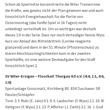
Schon ab Spielmitte konzentrierte die Wiler Trainercrew
die Kräfte, was gewiss nicht der Plan gewesen war und auch
hinsichtlich Energiehaushalt für die Partie von
Ostermontag (das fünfte Spiel in 16 Tagen) nicht
unbedingt vorteilhaft ist. Um so wichtiger war deshalb
dieses 1:0 in der Serie. Dass nur noch Verteidiger Yannis Wyss
kurz vor Ablauf des Mitteldrittels (Lemke reagierte
glänzend) und dann in der 51. Minute (Pfostenschuss) zu
klaren Abschlussmöglichkeiten kam in der zweiten
Spielhälfte, ist eine weitere Denkaufgabe für den Staff
hinsichtlich Spiel 2.
SV Wiler-Ersigen – Floorball Thurgau 6:5 n.V. (4:4, 1:1, 0:0,
1:0)
Sportanlage Grossmatt, Kirchberg BE. 834 Zuschauer. SR
Fässler/Schläpfer.
Tore: 3. Y. Rubi (E. Jalo) 0:1. 9. S. Laubscher (Y. Wyss) 1:1. 10. M.
Vahlgren (Y. Wyss) 2:1. 13. P. Affolter (J. Ziehli) 3:1. 16. J. Graf