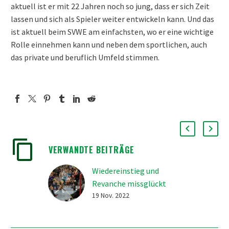
aktuell ist er mit 22 Jahren noch so jung, dass er sich Zeit
lassen und sich als Spieler weiter entwickeln kann. Und das
ist aktuell beim SVWE am einfachsten, wo er eine wichtige
Rolle einnehmen kann und neben dem sportlichen, auch
das private und beruflich Umfeld stimmen.
VERWANDTE BEITRÄGE
Wiedereinstieg und
Revanche missglückt
Mit einer 5:6-
19 Nov. 2022
Heimniederlage in der
Verlängerung hatte sich