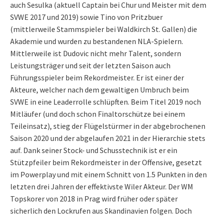
auch Sesulka (aktuell Captain bei Chur und Meister mit dem
SVWE 2017 und 2019) sowie Tino von Pritzbuer
(mittlerweile Stammspieler bei Waldkirch St. Gallen) die
Akademie und wurden zu bestandenen NLA-Spielern.
Mittlerweile ist Dudovic nicht mehr Talent, sondern
Leistungsträger und seit der letzten Saison auch
Führungsspieler beim Rekordmeister. Er ist einer der
Akteure, welcher nach dem gewaltigen Umbruch beim
SVWE in eine Leaderrolle schlüpften. Beim Titel 2019 noch
Mitläufer (und doch schon Finaltorschütze bei einem
Teileinsatz), stieg der Flügelstürmer in der abgebrochenen
Saison 2020 und der abgelaufen 2021 in der Hierarchie stets
auf. Dank seiner Stock- und Schusstechnik ist er ein
Stützpfeiler beim Rekordmeister in der Offensive, gesetzt
im Powerplay und mit einem Schnitt von 1.5 Punkten in den
letzten drei Jahren der effektivste Wiler Akteur. Der WM
Topskorer von 2018 in Prag wird früher oder später
sicherlich den Lockrufen aus Skandinavien folgen. Doch