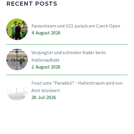
RECENT POSTS
der SVWE in die WM-
Pause verabschiedet, mit
dem gleichen Resultat
Fanionteam und U21 zurück am Czech Open
und damit einer
4. August 2026
Ernüchterumg kehrt
Wiler nun in den
Meisterschaftsbetrieb
Verjüngter und schmaler Kader beim
zurück. Weil…
Hallenauftakt
2. August 2026
Frust ums "Paradisli" - Hallentraum wird von
Amt blockiert
28. Juli 2026