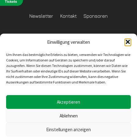
Newsletter
Kontakt
Sponsoren
Einwilligung verwalten
Datenschutzerklärung
Um Ihnen das bestmögliche Erlebnis zu bieten, verwenden wir Technologien wie
Reglement Datenschutz
Cookies, um Informationen auf Geräten zu speichern und/oder darauf
zuzugreifen. Wenn Sie diesen Technologien zustimmen, können wir Daten wie
Ihr Surfverhalten oder eindeutige IDs auf dieser Website verarbeiten. Wenn Sie
nicht zustimmen oder Ihre Zustimmung widerrufen, kann dies negative
Auswirkungen auf bestimmte Funktionen und Merkmale haben.
Inhaltliche Verantwortung
SV Wiler-Ersigen
Geschäftsstelle
4528 Zuchwil
E-Mail: info@svwe.ch
Akzeptieren
Ablehnen
Konzept, Design und Umsetzung
Einstellungen anzeigen
Seekers Sàrl
Rue de la Gare 10