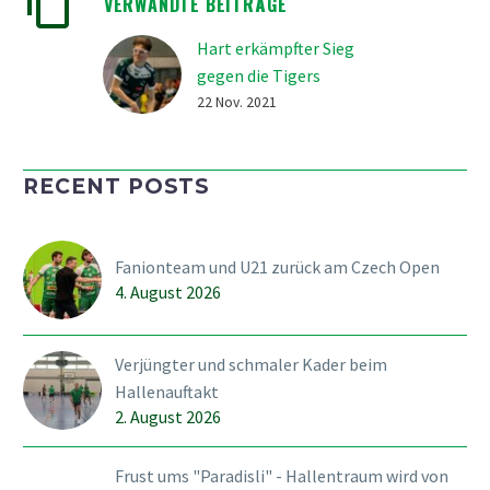
VERWANDTE BEITRÄGE
Hart erkämpfter Sieg
gegen die Tigers
Der SVWE gegen die
22 Nov. 2021
Unihockey Tigers. Eine
Partie wo der SVWE zwar
RECENT POSTS
meistens als Sieger vom
Feld ging, jedoch immer
hart umkämpft war. So
Fanionteam und U21 zurück am Czech Open
auch das Spiel vom
4. August 2026
Sonntag in…
Verjüngter und schmaler Kader beim
Hallenauftakt
2. August 2026
Frust ums "Paradisli" - Hallentraum wird von