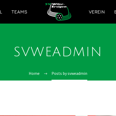
L
TEAMS
VEREIN
SVWEADMIN
Home
Posts by svweadmin