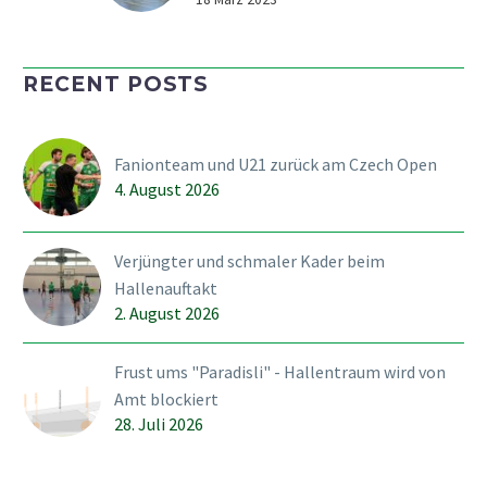
Packendes Playoff-
Unihockey zwischen den
U-Teams des SVWE und
RECENT POSTS
dem HC Rychenberg.
Während die U18 ihren
zweiten Matchball
Fanionteam und U21 zurück am Czech Open
verwerten konnte und
4. August 2026
Dank einem 4:2-Erfolg in
den Playoff-Final
einzieht, „stirbt“ die
Verjüngter und schmaler Kader beim
U21…
Hallenauftakt
2. August 2026
Frust ums "Paradisli" - Hallentraum wird von
Amt blockiert
28. Juli 2026