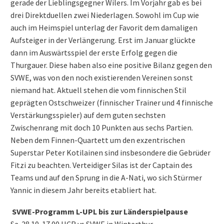
gerade der Lieblingsgegner Wilers. Im Vorjahr gab es bei
drei Direktduellen zwei Niederlagen. Sowohl im Cup wie
auch im Heimspiel unterlag der Favorit dem damaligen
Aufsteiger in der Verlängerung. Erst im Januar glückte
dann im Auswärtsspiel der erste Erfolg gegen die
Thurgauer. Diese haben also eine positive Bilanz gegen den
SVWE, was von den noch existierenden Vereinen sonst
niemand hat. Aktuell stehen die vom finnischen Stil
geprägten Ostschweizer (finnischer Trainer und 4 finnische
Verstärkungsspieler) auf dem guten sechsten
Zwischenrang mit doch 10 Punkten aus sechs Partien.
Neben dem Finnen-Quartett um den exzentrischen
Superstar Peter Kotilainen sind insbesondere die Gebrüder
Fitzi zu beachten. Verteidiger Silas ist der Captain des
Teams und auf den Sprung in die A-Nati, wo sich Stürmer
Yannic in diesem Jahr bereits etabliert hat.
SVWE-Programm L-UPL bis zur Länderspielpause
Sa. 28.10. 17.00 HCR vs SVWE in Winterthur