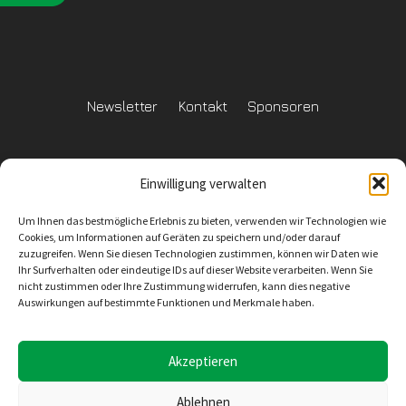
Newsletter
Kontakt
Sponsoren
Einwilligung verwalten
Datenschutzerklärung
Um Ihnen das bestmögliche Erlebnis zu bieten, verwenden wir Technologien wie
Reglement Datenschutz
Cookies, um Informationen auf Geräten zu speichern und/oder darauf
zuzugreifen. Wenn Sie diesen Technologien zustimmen, können wir Daten wie
Ihr Surfverhalten oder eindeutige IDs auf dieser Website verarbeiten. Wenn Sie
nicht zustimmen oder Ihre Zustimmung widerrufen, kann dies negative
Auswirkungen auf bestimmte Funktionen und Merkmale haben.
Inhaltliche Verantwortung
SV Wiler-Ersigen
Geschäftsstelle
4528 Zuchwil
E-Mail: info@svwe.ch
Akzeptieren
Ablehnen