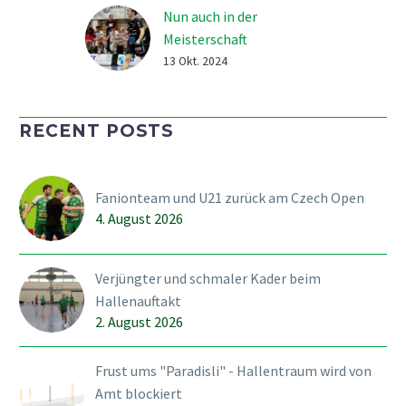
Nun auch in der
Meisterschaft
angekommen
13 Okt. 2024
Mit dem zweiten Sieg in
der Meisterschaft ist der
RECENT POSTS
SV Wiler-Ersigen nun
auch in der Meisterschaft
angekommen und
Fanionteam und U21 zurück am Czech Open
klettert in der Tabelle
4. August 2026
dank dem 9:2-Sieg über
Alligator Malans in die…
Verjüngter und schmaler Kader beim
Hallenauftakt
2. August 2026
Frust ums "Paradisli" - Hallentraum wird von
Amt blockiert