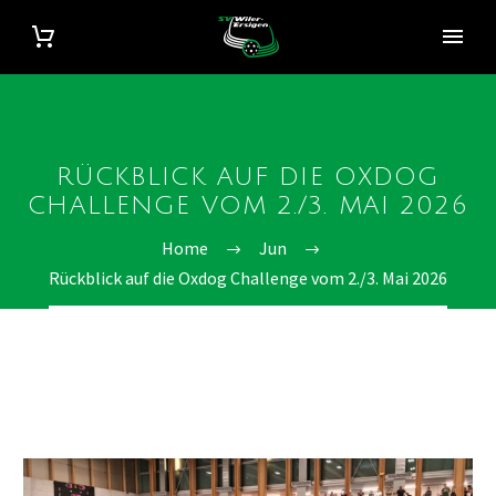
RÜCKBLICK AUF DIE OXDOG
CHALLENGE VOM 2./3. MAI 2026
Home
Jun
Rückblick auf die Oxdog Challenge vom 2./3. Mai 2026