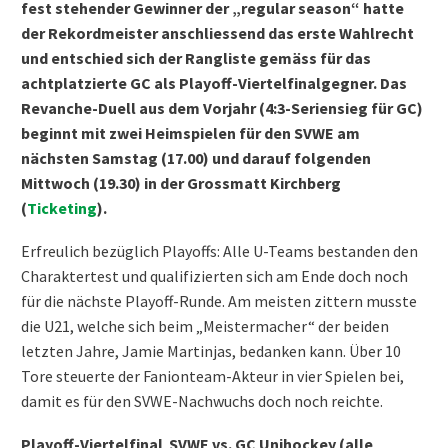
fest stehender Gewinner der „regular season“ hatte
der Rekordmeister anschliessend das erste Wahlrecht
und entschied sich der Rangliste gemäss für das
achtplatzierte GC als Playoff-Viertelfinalgegner. Das
Revanche-Duell aus dem Vorjahr (4:3-Seriensieg für GC)
beginnt mit zwei Heimspielen für den SVWE am
nächsten Samstag (17.00) und darauf folgenden
Mittwoch (19.30) in der Grossmatt Kirchberg
(
Ticketing
).
Erfreulich bezüglich Playoffs: Alle U-Teams bestanden den
Charaktertest und qualifizierten sich am Ende doch noch
für die nächste Playoff-Runde. Am meisten zittern musste
die U21, welche sich beim „Meistermacher“ der beiden
letzten Jahre, Jamie Martinjas, bedanken kann. Über 10
Tore steuerte der Fanionteam-Akteur in vier Spielen bei,
damit es für den SVWE-Nachwuchs doch noch reichte.
Playoff-Viertelfinal SVWE vs. GC Unihockey (alle