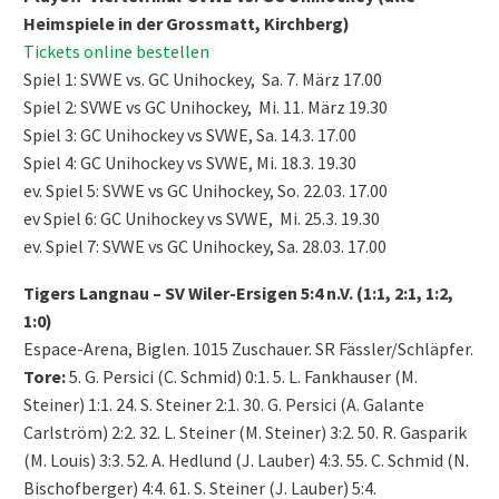
Heimspiele in der Grossmatt, Kirchberg)
Tickets online bestellen
Spiel 1: SVWE vs. GC Unihockey,
Sa. 7. März 17.00
Spiel 2: SVWE vs GC Unihockey, Mi. 11. März 19.30
Spiel 3: GC Unihockey vs SVWE, Sa. 14.3. 17.00
Spiel 4: GC Unihockey vs SVWE, Mi. 18.3. 19.30
ev. Spiel 5: SVWE vs GC Unihockey, So. 22.03. 17.00
ev Spiel 6: GC Unihockey vs SVWE, Mi. 25.3. 19.30
ev. Spiel 7: SVWE vs GC Unihockey, Sa. 28.03. 17.00
Tigers Langnau – SV Wiler-Ersigen 5:4 n.V. (1:1, 2:1, 1:2,
1:0)
Espace-Arena, Biglen. 1015 Zuschauer. SR Fässler/Schläpfer.
Tore:
5. G. Persici (C. Schmid) 0:1. 5. L. Fankhauser (M.
Steiner) 1:1. 24. S. Steiner 2:1. 30. G. Persici (A. Galante
Carlström) 2:2. 32. L. Steiner (M. Steiner) 3:2. 50. R. Gasparik
(M. Louis) 3:3. 52. A. Hedlund (J. Lauber) 4:3. 55. C. Schmid (N.
Bischofberger) 4:4. 61. S. Steiner (J. Lauber) 5:4.