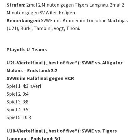
Strafen:
2mal 2 Minuten gegen Tigers Langnau. 2mal 2
Minuten gegen SV Wiler-Ersigen.
Bemerkungen:
SVWE mit Kramer im Tor, ohne Martinjas
(U21), Bürki, Tambini, Vogt, Thöni.
Playoffs U-Teams
U21-Viertelfinal („best of five“): SVWE vs. Alligator
Malans – Endstand: 3:2
SVWE im Halbfinal gegen HCR
Spiel 1: 4:3 n.Verl
Spiel 2: 3:4
Spiel 3: 3:8
Spiel 4: 9:5
Spiel 5: 10:3
U18-Viertelfinal („best of five“): SVWE vs. Tigers
Langnau – Endstand: 3:1