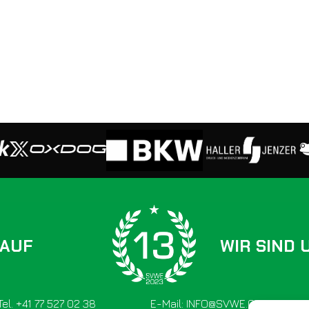
 AUF
WIR SIND 
Tel. +41 77 527 02 38
E-Mail: INFO@SVWE.CH