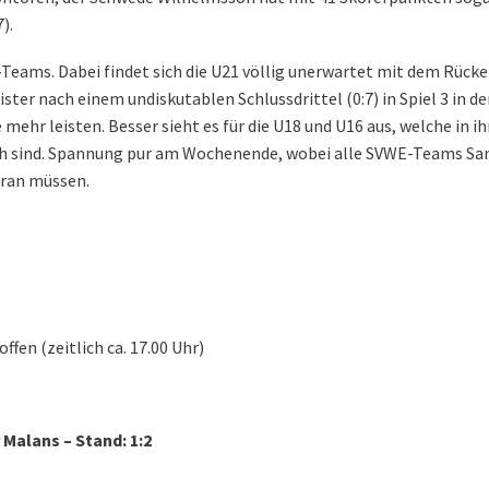
).
-Teams. Dabei findet sich die U21 völlig unerwartet mit dem Rücke
ter nach einem undiskutablen Schlussdrittel (0:7) in Spiel 3 in de
 mehr leisten. Besser sieht es für die U18 und U16 aus, welche in i
urch sind. Spannung pur am Wochenende, wobei alle SVWE-Teams S
 ran müssen.
ffen (zeitlich ca. 17.00 Uhr)
r Malans – Stand: 1:2