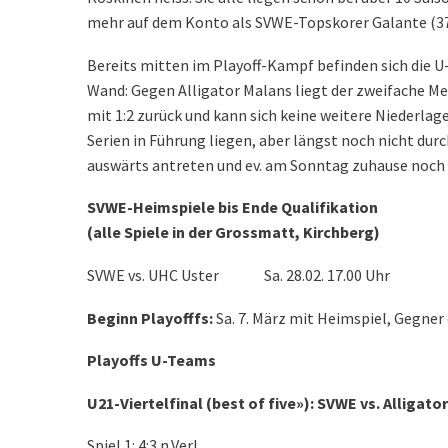
mehr auf dem Konto als SVWE-Topskorer Galante (37
Bereits mitten im Playoff-Kampf befinden sich die U
Wand: Gegen Alligator Malans liegt der zweifache Meis
mit 1:2 zurück und kann sich keine weitere Niederlage
Serien in Führung liegen, aber längst noch nicht d
auswärts antreten und ev. am Sonntag zuhause noch
SVWE-Heimspiele bis Ende Qualifikation
(alle Spiele in der Grossmatt, Kirchberg)
SVWE vs. UHC Uster Sa. 28.02. 17.00 Uhr
Beginn Playofffs:
Sa. 7. März mit Heimspiel, Gegner o
Playoffs U-Teams
U21-Viertelfinal (best of five»): SVWE vs. Alligato
Spiel 1: 4:3 n.Verl