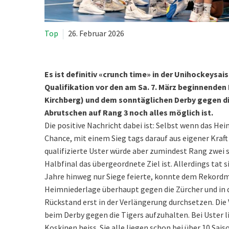
Top
26. Februar 2026
Es ist definitiv «crunch time» in der Unihockeysa
Qualifikation vor den am Sa. 7. März beginnenden 
Kirchberg) und dem sonntäglichen Derby gegen die
Abrutschen auf Rang 3 noch alles möglich ist.
Die positive Nachricht dabei ist: Selbst wenn das H
Chance, mit einem Sieg tags darauf aus eigener Kraft R
qualifizierte Uster würde aber zumindest Rang zwei s
Halbfinal das übergeordnete Ziel ist. Allerdings tat
Jahre hinweg nur Siege feierte, konnte dem Rekordmei
Heimniederlage überhaupt gegen die Zürcher und in 
Rückstand erst in der Verlängerung durchsetzen. Die
beim Derby gegen die Tigers aufzuhalten. Bei Uster 
Koskinen heiss. Sie alle liegen schon bei über 10 Sa