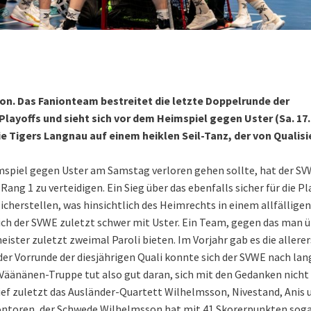
ison. Das Fanionteam bestreitet die letzte Doppelrunde der
Playoffs und sieht sich vor dem Heimspiel gegen Uster (Sa. 17.
 Tigers Langnau auf einem heiklen Seil-Tanz, der von Qualisi
eimspiel gegen Uster am Samstag verloren gehen sollte, hat der SV
ang 1 zu verteidigen. Ein Sieg über das ebenfalls sicher für die Pl
icherstellen, was hinsichtlich des Heimrechts in einem allfälligen
 sich der SVWE zuletzt schwer mit Uster. Ein Team, gegen das man 
ster zuletzt zweimal Paroli bieten. Im Vorjahr gab es die allere
der Vorrunde der diesjährigen Quali konnte sich der SVWE nach la
 Väänänen-Truppe tut also gut daran, sich mit den Gedanken nicht
lief zuletzt das Ausländer-Quartett Wilhelmsson, Nivestand, Anis 
isontoren, der Schwede Wilhelmsson hat mit 41 Skorerpunkten soga