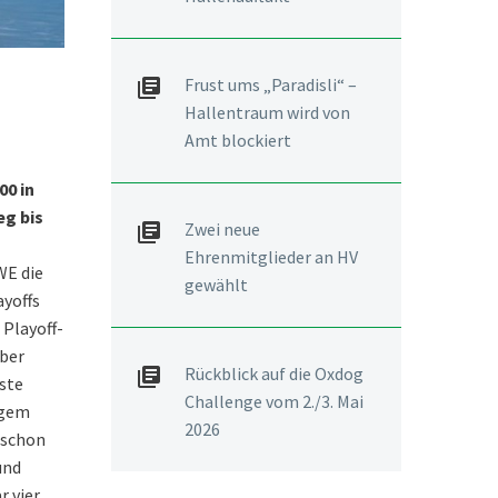
Frust ums „Paradisli“ –
Hallentraum wird von
Amt blockiert
00 in
eg bis
Zwei neue
Ehrenmitglieder an HV
WE die
gewählt
ayoffs
 Playoff-
über
Rückblick auf die Oxdog
rste
Challenge vom 2./3. Mai
ngem
2026
 schon
und
r vier