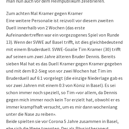
man nun auch vor dem Heimpublikum zelebrieren.
Zum achten Mal Kramer gegen Kramer
Eine weitere Personalie ist reizvoll vor diesem zweiten
Duell innerhalb von 2 Wochen (das erste
Aufeinandertreffen war ein vorgezogenes Spiel von Runde
13). Wenn der SVWE auf Basel trifft, ist dies gleichbedeutend
mit einem Bruderduell. SVWE-Goalie Tim Kramer (30) trifft
auf seinen um zwei Jahre älteren Bruder Dennis. Bereits
sieben Mal hat es das Duell Kramer gegen Kramer gegeben
und mit dem 8:2-Sieg von vor zwei Wochen hat Tim im
Bruderduell auf 6:1 vorgelegt (die einzige Niederlage gab es
vor zwei Jahren mit einem 0:3 von Köniz in Basel). Es sei
schon immer noch speziell, so Tim «vor allem, da Dennis
gegen mich immer noch kein Tor erzielt hat, obwohl er es
immer krampfhaft versucht, um es mir dann wochenlang
unter die Nase zu reiben».
Beide spielten sie vor Corona 5 Jahre zusammen in Basel,
ehe sich die Wege trennten. Der als Physiotherapeut