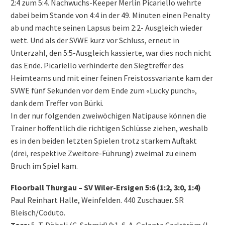
2:4 zum 5:4. Nachwuchs-Keeper Merlin Picariello wehrte
dabei beim Stande von 4:4 in der 49. Minuten einen Penalty
ab und machte seinen Lapsus beim 2:2- Ausgleich wieder
wett. Und als der SVWE kurz vor Schluss, erneut in
Unterzahl, den 5:5-Ausgleich kassierte, war dies noch nicht
das Ende. Picariello verhinderte den Siegtreffer des
Heimteams und mit einer feinen Freistossvariante kam der
SVWE fünf Sekunden vor dem Ende zum «Lucky punch»,
dank dem Treffer von Bürki.
In der nur folgenden zweiwöchigen Natipause können die
Trainer hoffentlich die richtigen Schlüsse ziehen, weshalb
es in den beiden letzten Spielen trotz starkem Auftakt
(drei, respektive Zweitore-Führung) zweimal zu einem
Bruch im Spiel kam.
Floorball Thurgau – SV Wiler-Ersigen 5:6 (1:2, 3:0, 1:4)
Paul Reinhart Halle, Weinfelden. 440 Zuschauer. SR
Bleisch/Coduto.
Tore:
5. T. Döbeli (C. Schmid) 0:1. 6. A. Galante Carlström (L.