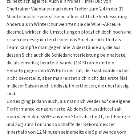
zu hektisch agierte. Auch ein frühes Time-Out von
Cheftrainer Väänänen nach dem Treffer zum 2:4 in der 33.
Minute brachte zuerst keine offensichtliche Verbesserung.
Anders als in Winterthur wehrten sie die Wiler-Akteure
diesmal, wirkten die Umstellungen plötzlich doch noch und
rissen die designierten Leader das Spiel an sich. Und als
Team kämpfte man gegen alle Widerstände an, die aus
dessen Sicht auch die Schiedsrichterleistung beinhaltete,
die als einseitig beurteilt wurde (1:4 Strafen und ein
Penalty gegen den SVWE). In der Tat, der Gast wurde sicher
nicht bevorteilt, aber man leistet sich nicht das erste Mal
in dieser Saison auch Undiszipliniertheiten, die überflüssig
sind.
Und es ging ja dann auch, als man sich wieder auf die eigene
Performance konzentrierte. Ab dem Schlussdrittel sah
man wieder den SVWE aus dem Startabschnitt, mit Energie
und Zug zum Tor. Und so schaffte der Rekordmeister
innerhalb von 12 Minuten seinerseits die Spielwende vom