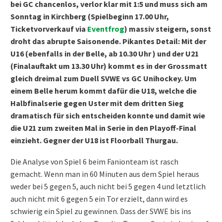
bei GC chancenlos, verlor klar mit 1:5 und muss sich am
Sonntag in Kirchberg (Spielbeginn 17.00 Uhr,
Ticketvorverkauf via
Eventfrog
) massiv steigern, sonst
droht das abrupte Saisonende. Pikantes Detail: Mit der
U16 (ebenfalls in der Belle, ab 10.30 Uhr ) und der U21
(Finalauftakt um 13.30 Uhr) kommt es in der Grossmatt
gleich dreimal zum Duell SVWE vs GC Unihockey. Um
einem Belle herum kommt dafür die U18, welche die
Halbfinalserie gegen Uster mit dem dritten Sieg
dramatisch für sich entscheiden konnte und damit wie
die U21 zum zweiten Mal in Serie in den Playoff-Final
einzieht. Gegner der U18 ist Floorball Thurgau.
Die Analyse von Spiel 6 beim Fanionteam ist rasch
gemacht. Wenn man in 60 Minuten aus dem Spiel heraus
weder bei 5 gegen 5, auch nicht bei 5 gegen 4 und letztlich
auch nicht mit 6 gegen 5 ein Tor erzielt, dann wird es
schwierig ein Spiel zu gewinnen. Dass der SVWE bis ins