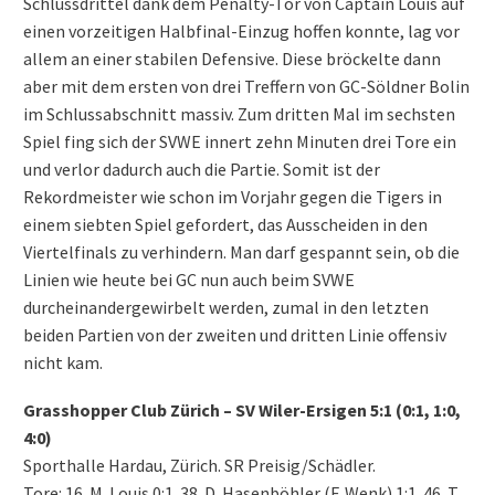
Schlussdrittel dank dem Penalty-Tor von Captain Louis auf
einen vorzeitigen Halbfinal-Einzug hoffen konnte, lag vor
allem an einer stabilen Defensive. Diese bröckelte dann
aber mit dem ersten von drei Treffern von GC-Söldner Bolin
im Schlussabschnitt massiv. Zum dritten Mal im sechsten
Spiel fing sich der SVWE innert zehn Minuten drei Tore ein
und verlor dadurch auch die Partie. Somit ist der
Rekordmeister wie schon im Vorjahr gegen die Tigers in
einem siebten Spiel gefordert, das Ausscheiden in den
Viertelfinals zu verhindern. Man darf gespannt sein, ob die
Linien wie heute bei GC nun auch beim SVWE
durcheinandergewirbelt werden, zumal in den letzten
beiden Partien von der zweiten und dritten Linie offensiv
nicht kam.
Grasshopper Club Zürich – SV Wiler-Ersigen 5:1 (0:1, 1:0,
4:0)
Sporthalle Hardau, Zürich. SR Preisig/Schädler.
Tore: 16. M. Louis 0:1. 38. D. Hasenböhler (F. Wenk) 1:1. 46. T.