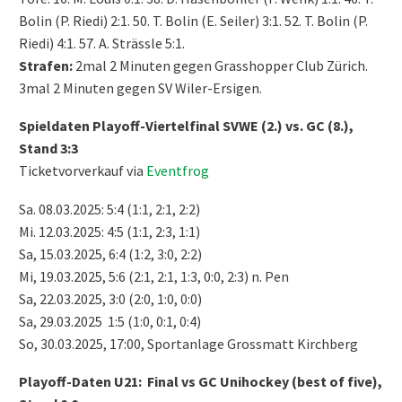
Bolin (P. Riedi) 2:1. 50. T. Bolin (E. Seiler) 3:1. 52. T. Bolin (P.
Riedi) 4:1. 57. A. Strässle 5:1.
Strafen:
2mal 2 Minuten gegen Grasshopper Club Zürich.
3mal 2 Minuten gegen SV Wiler-Ersigen.
Spieldaten Playoff-Viertelfinal SVWE (2.) vs. GC (8.),
Stand 3:3
Ticketvorverkauf via
Eventfrog
Sa. 08.03.2025: 5:4 (1:1, 2:1, 2:2)
Mi. 12.03.2025: 4:5 (1:1, 2:3, 1:1)
Sa, 15.03.2025, 6:4 (1:2, 3:0, 2:2)
Mi, 19.03.2025, 5:6 (2:1, 2:1, 1:3, 0:0, 2:3) n. Pen
Sa, 22.03.2025, 3:0 (2:0, 1:0, 0:0)
Sa, 29.03.2025 1:5 (1:0, 0:1, 0:4)
So, 30.03.2025, 17:00, Sportanlage Grossmatt Kirchberg
Playoff-Daten U21: Final vs GC Unihockey (best of five),