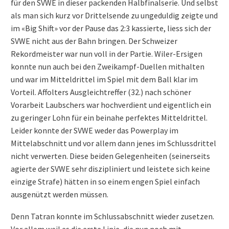
für den SVWE in dieser packenden Halbfinalserie. Und selbst
als man sich kurz vor Drittelsende zu ungeduldig zeigte und
im «Big Shift» vor der Pause das 2:3 kassierte, liess sich der
SVWE nicht aus der Bahn bringen. Der Schweizer
Rekordmeister war nun voll in der Partie. Wiler-Ersigen
konnte nun auch bei den Zweikampf-Duellen mithalten
und war im Mitteldrittel im Spiel mit dem Ball klar im
Vorteil. Affolters Ausgleichtreffer (32.) nach schöner
Vorarbeit Laubschers war hochverdient und eigentlich ein
zu geringer Lohn für ein beinahe perfektes Mitteldrittel.
Leider konnte der SVWE weder das Powerplay im
Mittelabschnitt und vor allem dann jenes im Schlussdrittel
nicht verwerten. Diese beiden Gelegenheiten (seinerseits
agierte der SVWE sehr diszipliniert und leistete sich keine
einzige Strafe) hätten in so einem engen Spiel einfach
ausgenützt werden müssen.
Denn Tatran konnte im Schlussabschnitt wieder zusetzen.
Vor allem weil es die erste Linie, die nun noch mit