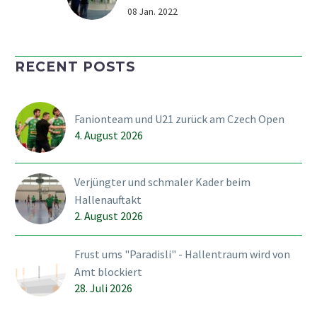
Jetzt, da es im Aktiv- und
08 Jan. 2022
Breitensport zu Absagen
und Verschiebungen
RECENT POSTS
kommt, gehört die
Bühne für einmal
vermehrt den Jüngsten
Fanionteam und U21 zurück am Czech Open
Unihockeyanern. Zum
4. August 2026
Jahresauftakt stehen
zahlreiche E- und D-
Junioren im…
Verjüngter und schmaler Kader beim
Hallenauftakt
2. August 2026
Frust ums "Paradisli" - Hallentraum wird von
Amt blockiert
28. Juli 2026