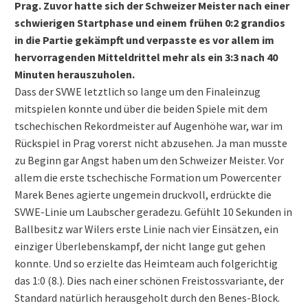
Prag. Zuvor hatte sich der Schweizer Meister nach einer
schwierigen Startphase und einem frühen 0:2 grandios
in die Partie gekämpft und verpasste es vor allem im
hervorragenden Mitteldrittel mehr als ein 3:3 nach 40
Minuten herauszuholen.
Dass der SVWE letztlich so lange um den Finaleinzug
mitspielen konnte und über die beiden Spiele mit dem
tschechischen Rekordmeister auf Augenhöhe war, war im
Rückspiel in Prag vorerst nicht abzusehen. Ja man musste
zu Beginn gar Angst haben um den Schweizer Meister. Vor
allem die erste tschechische Formation um Powercenter
Marek Benes agierte ungemein druckvoll, erdrückte die
SVWE-Linie um Laubscher geradezu. Gefühlt 10 Sekunden in
Ballbesitz war Wilers erste Linie nach vier Einsätzen, ein
einziger Überlebenskampf, der nicht lange gut gehen
konnte. Und so erzielte das Heimteam auch folgerichtig
das 1:0 (8.). Dies nach einer schönen Freistossvariante, der
Standard natürlich herausgeholt durch den Benes-Block.