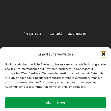
Newsletter
Kontakt
Sponsoren
Einwilligung verwalten
Datenschutzerklärung
Um Ihnen das bestmögliche Erlebnis zu bieten, verwenden wir Technologien wie
Reglement Datenschutz
Cookies, um Informationen auf Geräten zu speichern und/oder darauf
zuzugreifen. Wenn Sie diesen Technologien zustimmen, können wir Daten wie
Ihr Surfverhalten oder eindeutige IDs auf dieser Website verarbeiten. Wenn Sie
nicht zustimmen oder Ihre Zustimmung widerrufen, kann dies negative
Auswirkungen auf bestimmte Funktionen und Merkmale haben.
Inhaltliche Verantwortung
SV Wiler-Ersigen
Geschäftsstelle
4528 Zuchwil
E-Mail: info@svwe.ch
Akzeptieren