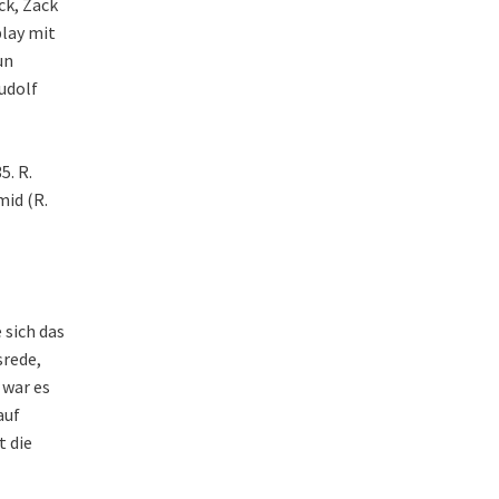
ck, Zack
play mit
un
udolf
5. R.
hmid (R.
 sich das
srede,
 war es
auf
t die