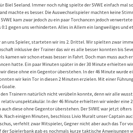
für Biel Seeland. Immer noch ruhig spielte der SVWE einfach mal s
emand machte es besser. Die Auswechselspieler machten keine Sti
 SVWE kam zwar jedoch zu ein paar Torchancen jedoch verwerteten
s 0:1 gegen uns verhinderten. Alles in Allem ein langweiliges und 
 an uns Spieler, starteten wir ins 2. Drittel. Wir spielten zwar im
schaft inklusive der Trainer das wir es alle besser konnten bis Sev
ittels kamen wir schon etwas besser in Fahrt. Doch man muss auch 
ancen hatte. Ein paar Minuten später in der 30 Minute erhielten wir
ir diese ohne ein Gegentor überstehen. In der 46 Minute wurde ei
onnten wir kein Tor in diesen 2 Minuten erzielen. Mit einer Führun
 Goalie.
 den Trainern natürlich nicht verübeln konnte, denn wir alle wusst
relativ unspektakulär. In der 46 Minute erhielten wir wieder eine 2
auch diese ohne Gegentor überstehen. Der SVWE war jetzt öfters 
k. Nach einigen Minuten, beschloss Livio Muralt unser Captain au
hus, verfehlt zwar Mitspieler, Gegner nicht aber auch das Tor vo
Auf der Spielerbank gab es nochmals kurze taktische Anweisungen 