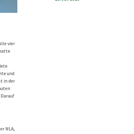
lle vier
hatte
dete
nte und
t in der
inuten
. Darauf
der NLA,