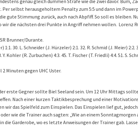
indestens genau gleich dummen Strafe wie die zwei davor. Bum, Za
-Zeit. Per selbst herausgeholtem Penalty zum 5:5 und dann im Power
die gute Stimmung zurück, auch nach Abpfiff. So soll es bleiben. N
o wir die nächsten drei Punkte in Angriff nehmen wollen. Lorenz R
 SR Brunner/Durante.
r) 1:1. 30. L. Schneider (J. Hürzeler) 2:1. 32. R. Schmid (J. Meier) 2:2. 3
. Y. Kohler (R. Zurbuchen) 4:3. 45. T. Fischer (T. Friedli) 4:4. 51. S. Sc
al 2 Minuten gegen UHC Uster.
der erste Gegner sollte Biel Seeland sein. Um 12 Uhr Mittags sollte
effen. Nach einer kurzen Taktikbesprechung und einer Motivation
wir das Spielfeld zum Einspielen. Das Einspielen lief gut, jedoch
E, oder wie die Trainer auch sagten: „Wie an einem Sonntagmorgen 
in die Garderobe, wo es letzte Anweisungen der Trainer gab. Lasse