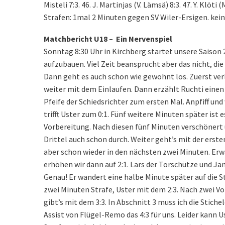
Misteli 7:3. 46. J. Martinjas (V. Lämsä) 8:3. 47. Y. Klöti (
Strafen: 1mal 2 Minuten gegen SV Wiler-Ersigen. kein
Matchbericht U18 – Ein Nervenspiel
Sonntag 8:30 Uhr in Kirchberg startet unsere Saison 20
aufzubauen. Viel Zeit beansprucht aber das nicht, d
Dann geht es auch schon wie gewohnt los. Zuerst verl
weiter mit dem Einlaufen. Dann erzählt Ruchti einen W
Pfeife der Schiedsrichter zum ersten Mal. Anpfiff un
trifft Uster zum 0:1. Fünf weitere Minuten später ist 
Vorbereitung. Nach diesen fünf Minuten verschönert un
Drittel auch schon durch. Weiter geht’s mit der ersten
aber schon wieder in den nächsten zwei Minuten. Erw
erhöhen wir dann auf 2:1. Lars der Torschütze und Ja
Genau! Er wandert eine halbe Minute später auf die S
zwei Minuten Strafe, Uster mit dem 2:3. Nach zwei Vo
gibt’s mit dem 3:3. In Abschnitt 3 muss ich die Stiche
Assist von Flügel-Remo das 4:3 für uns. Leider kann U