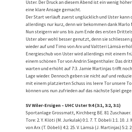
Uster. Der Druck an diesem Abend ist ein wenig höher
eine klare Ansage gemacht.
Der Start verläuft zuerst unglücklich und Uster kann
allerdings nur kurz, denn wir bekommen dank Marlo M
Nun steigern wir uns bis zum Ende des ersten Drittel
Uster aber wohl besser genutzt, denn sie schliessen g
wieder auf und Timo von Arx und Valtteri Lämsä erhöhe
Energieschub von Uster wird allerdings mit einem f
einem schönen Tor von Andrin Siegenthaler. Das dritt
warten und erhöht auf 7:3. Jamie Martinjas trifft noc
Lage wieder. Dennoch geben sie nicht auf und reduzie
mit einem platzierten Schuss ins leere Tor unsere To
können uns nun zufrieden auf das nächste Spiel gege
SV Wiler-Ersigen – UHC Uster 9:4 (3:1, 3:2, 3:1)
Sportanlage Grossmatt, Kirchberg BE. 81 Zuschauer.
Tore: 2. Y. Klöti (M. Jurkulak) 0:1. 7. T. Döbeli 1:1. 10. J
von Arx (T. Döbeli) 4:2. 25. V. Lämsä (J. Martinjas) 5:2. 