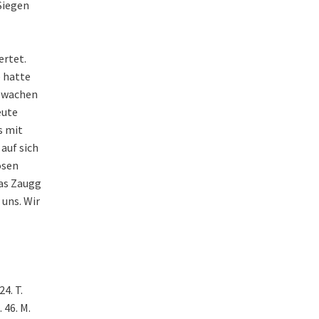
Siegen
ertet.
e hatte
, wachen
eute
s mit
auf sich
osen
kas Zaugg
 uns. Wir
24. T.
 46. M.