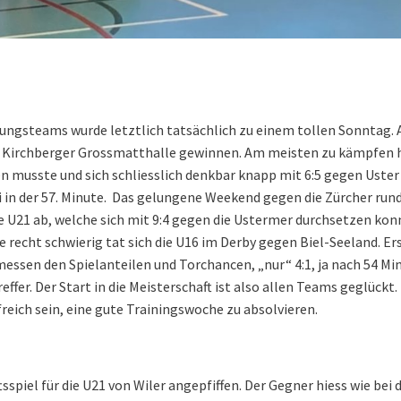
tungsteams wurde letztlich tatsächlich zu einem tollen Sonntag. A
r Kirchberger Grossmatthalle gewinnen. Am meisten zu kämpfen 
n musste und sich schliesslich denkbar knapp mit 6:5 gegen Uster
in der 57. Minute. Das gelungene Weekend gegen die Zürcher run
U21 ab, welche sich mit 9:4 gegen die Ustermer durchsetzen kon
e recht schwierig tat sich die U16 im Derby gegen Biel-Seeland. Ers
gemessen den Spielanteilen und Torchancen, „nur“ 4:1, ja nach 54 M
ffer. Der Start in die Meisterschaft ist also allen Teams geglückt
freich sein, eine gute Trainingswoche zu absolvieren.
piel für die U21 von Wiler angepfiffen. Der Gegner hiess wie bei 