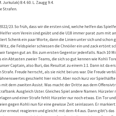
M. Jurkulak) 8:4. 60. L. Zaugg 9:4.
e Strafen.
22/23. So früh, dass wir die ersten sind, welche helfen das Spielfe
ie Helfer vom Verein sind geübt und die U18 immer parat zum mit a
iert Schenk ein paar Worte, dann die Linien unter sich und schon g
itz, die Feldspieler schiessen die Chnöiler ein und zack ertönt sc
d wir fangen gut an. Bis zum ersten Gegentor jedenfalls. Nach 10 M
es ein Abtasten zweier Teams, die sich so gut kennen wie Kohli Tore
ser Captain, also Buri, das Resultat zu einem 1:1. Dann ist da er
 Strafe. Freude herrscht, als sie nicht bei uns war. Die Freude verb
ähnenswertes geschieht hier nicht. Aber noch kurz vor Spielhälfte
n mit dem zweiten Assist. Was macht der Dritte aus dem Offensivtr
trafbank. Ausgleich Uster. Gleiches Spiel andere Namen. Hürzeler 
rlagen und einer Strafe fehlt Hürzeler nur noch etwas. Ein Tor und
leien gegen Kohli nun für eine gewisse Zeit seinlassen. Er markiert
ster erneut reagieren und gleicht mit dem 4:4 aus. Dann gibt’s das