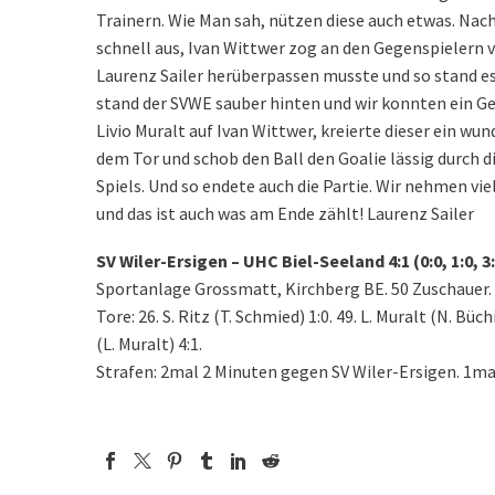
Trainern. Wie Man sah, nützen diese auch etwas. Nach
schnell aus, Ivan Wittwer zog an den Gegenspielern vo
Laurenz Sailer herüberpassen musste und so stand es
stand der SVWE sauber hinten und wir konnten ein G
Livio Muralt auf Ivan Wittwer, kreierte dieser ein wu
dem Tor und schob den Ball den Goalie lässig durch di
Spiels. Und so endete auch die Partie. Wir nehmen vi
und das ist auch was am Ende zählt! Laurenz Sailer
SV Wiler-Ersigen – UHC Biel-Seeland 4:1 (0:0, 1:0, 3
Sportanlage Grossmatt, Kirchberg BE. 50 Zuschauer. S
Tore: 26. S. Ritz (T. Schmied) 1:0. 49. L. Muralt (N. Büchi)
(L. Muralt) 4:1.
Strafen: 2mal 2 Minuten gegen SV Wiler-Ersigen. 1m