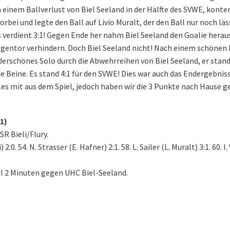
 einem Ballverlust von Biel Seeland in der Hälfte des SVWE, konte
rbei und legte den Ball auf Livio Muralt, der den Ball nur noch läs
 verdient 3:1! Gegen Ende her nahm Biel Seeland den Goalie herau
egentor verhindern. Doch Biel Seeland nicht! Nach einem schönen 
nderschönes Solo durch die Abwehrreihen von Biel Seeland, er stand
e Beine. Es stand 4:1 für den SVWE! Dies war auch das Endergebnis
eles mit aus dem Spiel, jedoch haben wir die 3 Punkte nach Hause g
:1)
R Bieli/Flury.
 2:0. 54. N. Strasser (E. Hafner) 2:1. 58. L. Sailer (L. Muralt) 3:1. 60. 
al 2 Minuten gegen UHC Biel-Seeland.