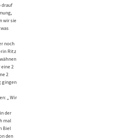
o drauf
mmung,
 wir sie
etwas
mer noch
erin Ritz
erwähnen
 eine 2
ne 2
g gingen
en: „ Wir
in der
ch mal
n Biel
von den