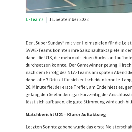
U-Teams
11. September 2022
Der „Super Sunday“ mit vier Heimspielen für die Leis
SVWE-Teams konnten ihre Saisonauftaktspiele in de
dabei die U18, die mehrmals einen Rückstand aufhole
durchsetzen konnte. Der Gamewinner gelang Hirschi 
nach dem Erfolg des NLA-Teams am späten Abend die 
dabei alle 3 Drittel für sich entscheiden konnte. Lang
26. Minute fiel der erste Treffer, am Ende hiess es, 
gelang den Seeländern gar kurzzeitig der Anschlusstre
lässt sich aufbauen, die gute Stimmung wird auch hil
Matchbericht U21 – Klarer Auftaktsieg
Letzten Sonntagabend wurde das erste Meisterschaftss