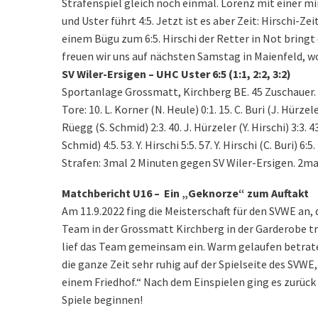
Strafenspiel gleich noch einmal. Lorenz mit einer m
und Uster führt 4:5. Jetzt ist es aber Zeit: Hirschi
einem Bügu zum 6:5. Hirschi der Retter in Not bringt 
freuen wir uns auf nächsten Samstag in Maienfeld, w
SV Wiler-Ersigen – UHC Uster 6:5 (1:1, 2:2, 3:2)
Sportanlage Grossmatt, Kirchberg BE. 45 Zuschauer.
Tore: 10. L. Korner (N. Heule) 0:1. 15. C. Buri (J. Hürzele
Rüegg (S. Schmid) 2:3. 40. J. Hürzeler (Y. Hirschi) 3:3. 43
Schmid) 4:5. 53. Y. Hirschi 5:5. 57. Y. Hirschi (C. Buri) 6:5.
Strafen: 3mal 2 Minuten gegen SV Wiler-Ersigen. 2m
Matchbericht U16 – Ein „Geknorze“ zum Auftakt
Am 11.9.2022 fing die Meisterschaft für den SVWE an, 
Team in der Grossmatt Kirchberg in der Garderobe tr
lief das Team gemeinsam ein. Warm gelaufen betraten 
die ganze Zeit sehr ruhig auf der Spielseite des SVW
einem Friedhof.“ Nach dem Einspielen ging es zurück 
Spiele beginnen!