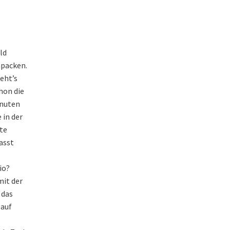
ld
npacken.
eht’s
hon die
inuten
 in der
ste
lasst
io?
mit der
 das
 auf