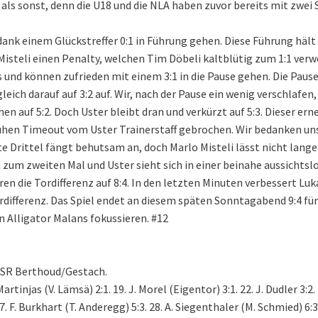
 als sonst, denn die U18 und die NLA haben zuvor bereits mit zwei 
 dank einem Glückstreffer 0:1 in Führung gehen. Diese Führung hält
isteli einen Penalty, welchen Tim Döbeli kaltblütig zum 1:1 verw
s und können zufrieden mit einem 3:1 in die Pause gehen. Die Paus
leich darauf auf 3:2 auf. Wir, nach der Pause ein wenig verschlafen
n auf 5:2. Doch Uster bleibt dran und verkürzt auf 5:3. Dieser ern
rühen Timeout vom Uster Trainerstaff gebrochen. Wir bedanken un
e Drittel fängt behutsam an, doch Marlo Misteli lässt nicht lange 
h zum zweiten Mal und Uster sieht sich in einer beinahe aussichtsl
ren die Tordifferenz auf 8:4. In den letzten Minuten verbessert Lu
rdifferenz. Das Spiel endet an diesem späten Sonntagabend 9:4 für
n Alligator Malans fokussieren. #12
 SR Berthoud/Gestach.
. Martinjas (V. Lämsä) 2:1. 19. J. Morel (Eigentor) 3:1. 22. J. Dudler 3:2. 
27. F. Burkhart (T. Anderegg) 5:3. 28. A. Siegenthaler (M. Schmied) 6:3.