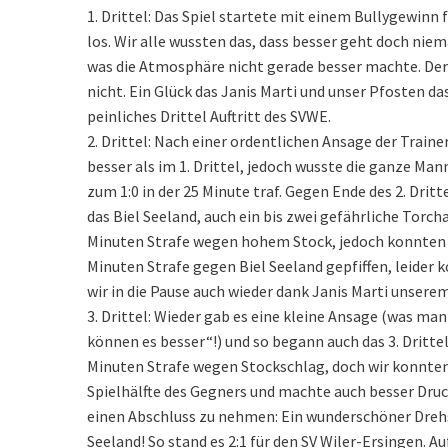
1. Drittel: Das Spiel startete mit einem Bullygewinn 
los. Wir alle wussten das, dass besser geht doch ni
was die Atmosphäre nicht gerade besser machte. Der
nicht. Ein Glück das Janis Marti und unser Pfosten da
peinliches Drittel Auftritt des SVWE.
2. Drittel: Nach einer ordentlichen Ansage der Trainer
besser als im 1. Drittel, jedoch wusste die ganze Mann
zum 1:0 in der 25 Minute traf. Gegen Ende des 2. Dr
das Biel Seeland, auch ein bis zwei gefährliche Torch
Minuten Strafe wegen hohem Stock, jedoch konnten w
Minuten Strafe gegen Biel Seeland gepfiffen, leider k
wir in die Pause auch wieder dank Janis Marti unserem
3. Drittel: Wieder gab es eine kleine Ansage (was man
können es besser“!) und so begann auch das 3. Drittel 
Minuten Strafe wegen Stockschlag, doch wir konnten 
Spielhälfte des Gegners und machte auch besser Druc
einen Abschluss zu nehmen: Ein wunderschöner Drehsc
Seeland! So stand es 2:1 für den SV Wiler-Ersingen. 