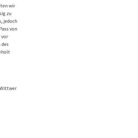
rten wir
sig zu
s, jedoch
Pass von
 vor
s des
eholt
I. Wittwer