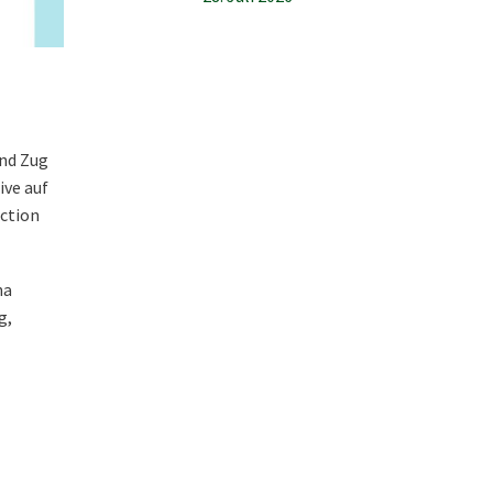
und Zug
ive auf
uction
na
ug,