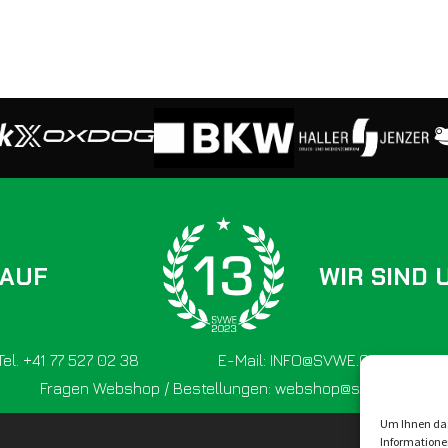
 AUF
WIR SIND 
Tel. +41 77 527 02 38
E-Mail: INFO@SVWE.CH
Fragen Webshop / Bestellungen: webshop@svwe.ch
Um Ihnen das
Informatione