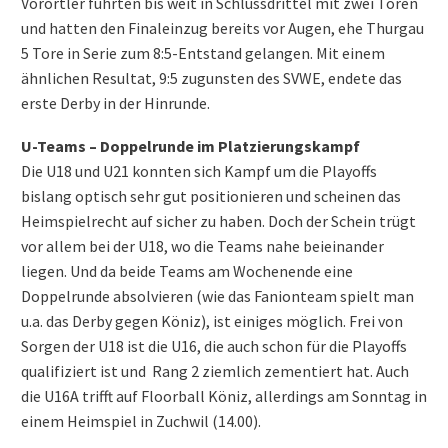
Vorörtler führten bis weit in Schlussdrittel mit zwei Toren
und hatten den Finaleinzug bereits vor Augen, ehe Thurgau
5 Tore in Serie zum 8:5-Entstand gelangen. Mit einem
ähnlichen Resultat, 9:5 zugunsten des SVWE, endete das
erste Derby in der Hinrunde.
U-Teams – Doppelrunde im Platzierungskampf
Die U18 und U21 konnten sich Kampf um die Playoffs
bislang optisch sehr gut positionieren und scheinen das
Heimspielrecht auf sicher zu haben. Doch der Schein trügt
vor allem bei der U18, wo die Teams nahe beieinander
liegen. Und da beide Teams am Wochenende eine
Doppelrunde absolvieren (wie das Fanionteam spielt man
u.a. das Derby gegen Köniz), ist einiges möglich. Frei von
Sorgen der U18 ist die U16, die auch schon für die Playoffs
qualifiziert ist und Rang 2 ziemlich zementiert hat. Auch
die U16A trifft auf Floorball Köniz, allerdings am Sonntag in
einem Heimspiel in Zuchwil (14.00).