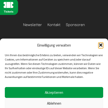
Newsletter
Kontakt
Sponsoren
Einwilligung verwalten
Datenschutzerklärung
Um Ihnen das bestmögliche Erlebnis zu bieten, verwenden wir Technologien wie
Reglement Datenschutz
Cookies, um Informationen auf Geräten zu speichern und/oder darauf
zuzugreifen. Wenn Sie diesen Technologien zustimmen, können wir Daten wie
Ihr Surfverhalten oder eindeutige IDs auf dieser Website verarbeiten. Wenn Sie
nicht zustimmen oder Ihre Zustimmung widerrufen, kann dies negative
Auswirkungen auf bestimmte Funktionen und Merkmale haben.
Inhaltliche Verantwortung
SV Wiler-Ersigen
Geschäftsstelle
4528 Zuchwil
E-Mail: info@svwe.ch
Akzeptieren
Ablehnen