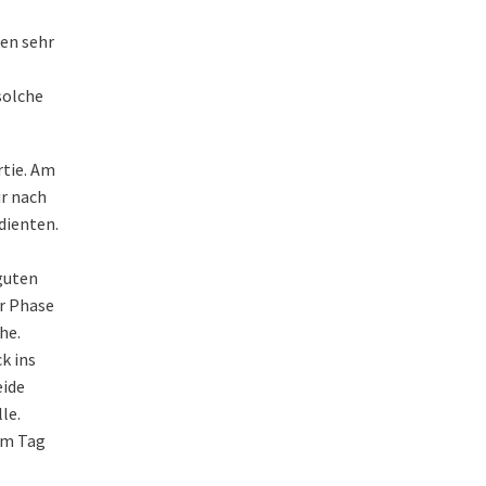
ken sehr
solche
rtie. Am
ir nach
dienten.
 guten
er Phase
he.
k ins
eide
le.
sem Tag