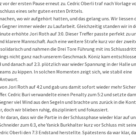
 vor der ersten Pause erneut zu. Cedric Oberli traf nach Vorlage v
schluss eines sehr guten ersten Drittels.
achen, wo wir aufgehört hatten, und das gelang uns. Wir liessen 
Gegner immer wieder zu Laufarbeit. Gleichzeitig standen wir in d
Minute erhöhte Jori Roth auf 3:0. Dieser Treffer passte perfekt zu 
 und klarere Mannschaft. Auch eine weitere Strafe kurz vor der zwei
solidarisch und nahmen die Drei Tore Führung mit ins Schlussdritt
erdings nicht ganz nach unserem Geschmack. Köniz kam entschloss
3 und danach auf 2:3. plötzlich war wieder Spannung in der Halle u
ams zu kippen. In solchen Momenten zeigt sich, wie stabil eine
e Antwort.
 von Jori Roth auf 4:2 und gab uns damit sofort wieder mehr Sicher
ffer. Cedric Buri verwandelte einen Penalty zum 5:2 und setzte dam
gner viel Wind aus den Segeln und brachte uns zurück in die Kont
doch wir blieben ruhig, diszipliniert und fokussiert.
daran, dass wir die Partie in der Schlussphase wieder klar auf u
 Schneider zum 6:3, ehe Yanick Burkhalter kurz vor Schluss mit sei
ric Oberli den 7:3 Endstand herstellte. Spätestens da war klar, da