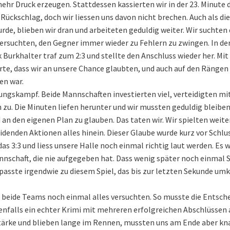
ehr Druck erzeugen. Stattdessen kassierten wir in der 23. Minute 
 Rückschlag, doch wir liessen uns davon nicht brechen. Auch als die
de, blieben wir dran und arbeiteten geduldig weiter. Wir suchten
rsuchten, den Gegner immer wieder zu Fehlern zu zwingen. In der
 Burkhalter traf zum 2:3 und stellte den Anschluss wieder her. Mi
pürte, dass wir an unsere Chance glaubten, und auch auf den Rängen
en war.
ungskampf. Beide Mannschaften investierten viel, verteidigten mi
 zu. Die Minuten liefen herunter und wir mussten geduldig bleiben
d an den eigenen Plan zu glauben. Das taten wir. Wir spielten weite
denden Aktionen alles hinein. Dieser Glaube wurde kurz vor Schlu
das 3:3 und liess unsere Halle noch einmal richtig laut werden. Es 
annschaft, die nie aufgegeben hat. Dass wenig später noch einmal 
passte irgendwie zu diesem Spiel, das bis zur letzten Sekunde um
hl beide Teams noch einmal alles versuchten. So musste die Entsch
benfalls ein echter Krimi mit mehreren erfolgreichen Abschlüssen 
stärke und blieben lange im Rennen, mussten uns am Ende aber k