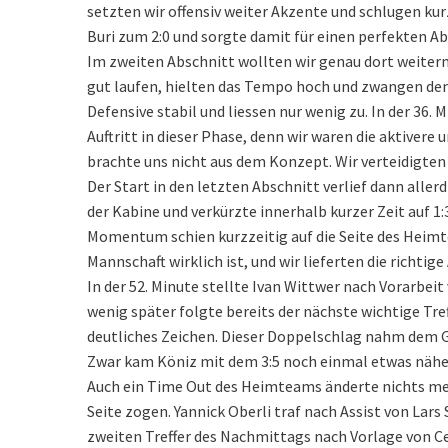
setzten wir offensiv weiter Akzente und schlugen kurz
Buri zum 2:0 und sorgte damit für einen perfekten Ab
Im zweiten Abschnitt wollten wir genau dort weiterm
gut laufen, hielten das Tempo hoch und zwangen den 
Defensive stabil und liessen nur wenig zu. In der 36. 
Auftritt in dieser Phase, denn wir waren die aktivere
brachte uns nicht aus dem Konzept. Wir verteidigten 
Der Start in den letzten Abschnitt verlief dann all
der Kabine und verkürzte innerhalb kurzer Zeit auf 1:
Momentum schien kurzzeitig auf die Seite des Heimte
Mannschaft wirklich ist, und wir lieferten die richtig
In der 52. Minute stellte Ivan Wittwer nach Vorarbeit
wenig später folgte bereits der nächste wichtige Tre
deutliches Zeichen. Dieser Doppelschlag nahm dem Ge
Zwar kam Köniz mit dem 3:5 noch einmal etwas näher, 
Auch ein Time Out des Heimteams änderte nichts mehr 
Seite zogen. Yannick Oberli traf nach Assist von Lars
zweiten Treffer des Nachmittags nach Vorlage von Ced