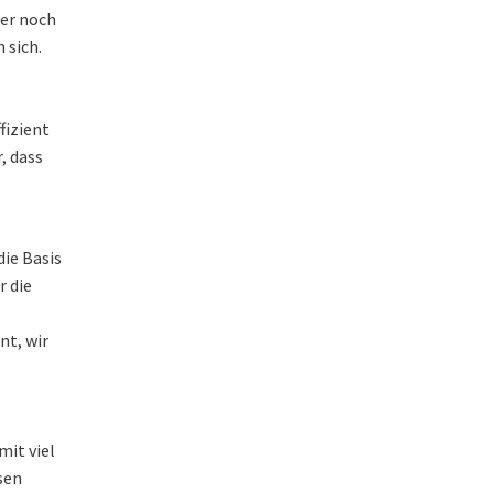
ter noch
 sich.
fizient
, dass
die Basis
r die
nt, wir
it viel
sen