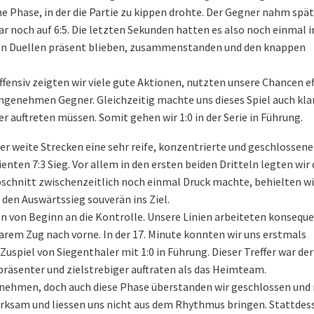
ne Phase, in der die Partie zu kippen drohte. Der Gegner nahm spä
r noch auf 6:5. Die letzten Sekunden hatten es also noch einmal in
nden Duellen präsent blieben, zusammenstanden und den knappen
Offensiv zeigten wir viele gute Aktionen, nutzten unsere Chancen ef
enehmen Gegner. Gleichzeitig machte uns dieses Spiel auch klar
r auftreten müssen. Somit gehen wir 1:0 in der Serie in Führung.
r weite Strecken eine sehr reife, konzentrierte und geschlossene
ten 7:3 Sieg. Vor allem in den ersten beiden Dritteln legten wir 
bschnitt zwischenzeitlich noch einmal Druck machte, behielten wi
den Auswärtssieg souverän ins Ziel.
n von Beginn an die Kontrolle. Unsere Linien arbeiteten konseque
arem Zug nach vorne. In der 17. Minute konnten wir uns erstmals
uspiel von Siegenthaler mit 1:0 in Führung. Dieser Treffer war der
 präsenter und zielstrebiger auftraten als das Heimteam.
nehmen, doch auch diese Phase überstanden wir geschlossen und m
fmerksam und liessen uns nicht aus dem Rhythmus bringen. Stattdes