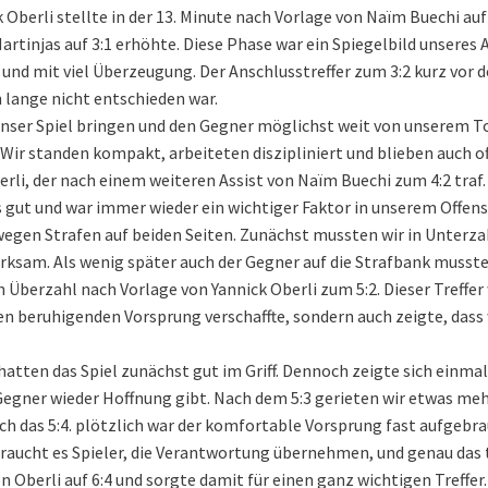
Oberli stellte in der 13. Minute nach Vorlage von Naïm Buechi auf 
rtinjas auf 3:1 erhöhte. Diese Phase war ein Spiegelbild unseres A
ig und mit viel Überzeugung. Der Anschlusstreffer zum 3:2 kurz vor 
h lange nicht entschieden war.
unser Spiel bringen und den Gegner möglichst weit von unserem T
Wir standen kompakt, arbeiteten diszipliniert und blieben auch of
berli, der nach einem weiteren Assist von Naïm Buechi zum 4:2 traf.
ut und war immer wieder ein wichtiger Faktor in unserem Offensi
 wegen Strafen auf beiden Seiten. Zunächst mussten wir in Unterza
ksam. Als wenig später auch der Gegner auf die Strafbank musste
n Überzahl nach Vorlage von Yannick Oberli zum 5:2. Dieser Treffer 
nen beruhigenden Vorsprung verschaffte, sondern auch zeigte, dass 
 hatten das Spiel zunächst gut im Griff. Dennoch zeigte sich einma
Gegner wieder Hoffnung gibt. Nach dem 5:3 gerieten wir etwas meh
ch das 5:4. plötzlich war der komfortable Vorsprung fast aufgebr
 braucht es Spieler, die Verantwortung übernehmen, und genau das
von Oberli auf 6:4 und sorgte damit für einen ganz wichtigen Treffer