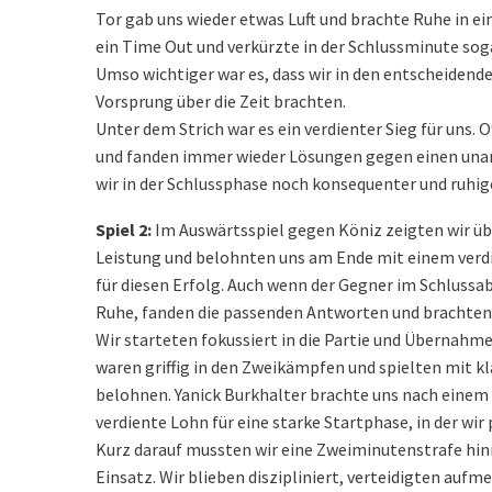
Tor gab uns wieder etwas Luft und brachte Ruhe in ei
ein Time Out und verkürzte in der Schlussminute soga
Umso wichtiger war es, dass wir in den entscheide
Vorsprung über die Zeit brachten.
Unter dem Strich war es ein verdienter Sieg für uns. 
und fanden immer wieder Lösungen gegen einen unang
wir in der Schlussphase noch konsequenter und ruhige
Spiel 2:
Im Auswärtsspiel gegen Köniz zeigten wir übe
Leistung und belohnten uns am Ende mit einem verdien
für diesen Erfolg. Auch wenn der Gegner im Schlussa
Ruhe, fanden die passenden Antworten und brachten 
Wir starteten fokussiert in die Partie und Übernahme
waren griffig in den Zweikämpfen und spielten mit kl
belohnen. Yanick Burkhalter brachte uns nach einem Z
verdiente Lohn für eine starke Startphase, in der wir
Kurz darauf mussten wir eine Zweiminutenstrafe hin
Einsatz. Wir blieben diszipliniert, verteidigten au