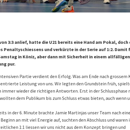
n 3:3 anlief, hatte die U21 bereits eine Hand am Pokal, doch 
 Penaltyschiessens und verkürzte in der Serie auf 1:2. Damit f
tag in Köniz, aber dann mit Sicherheit in einem allfälligen 
ung pur.
 intensiven Partie verdient den Erfolg. Was am Ende nach grossem 
entrierte Leistung von uns. Wir legten den Grundstein früh, spiel
immer wieder die richtigen Antworten. Erst in der Schlussphase
 wollten dem Publikum bis zum Schluss etwas bieten, auch wenn 
reits in der 6. Minute brachte Jamie Martinjas unser Team nach ei
n Beginn an mit viel Energie auf, suchten den Abschluss und waren 
itlichen 1:1 liessen wir uns nicht aus dem Konzept bringen und