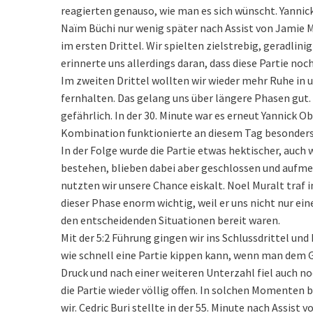
reagierten genauso, wie man es sich wünscht. Yannick 
Naïm Büchi nur wenig später nach Assist von Jamie Ma
im ersten Drittel. Wir spielten zielstrebig, geradlin
erinnerte uns allerdings daran, dass diese Partie noc
Im zweiten Drittel wollten wir wieder mehr Ruhe in 
fernhalten. Das gelang uns über längere Phasen gut. 
gefährlich. In der 30. Minute war es erneut Yannick O
Kombination funktionierte an diesem Tag besonders g
In der Folge wurde die Partie etwas hektischer, auch
bestehen, blieben dabei aber geschlossen und aufmer
nutzten wir unsere Chance eiskalt. Noel Muralt traf i
dieser Phase enorm wichtig, weil er uns nicht nur ei
den entscheidenden Situationen bereit waren.
Mit der 5:2 Führung gingen wir ins Schlussdrittel und
wie schnell eine Partie kippen kann, wenn man dem 
Druck und nach einer weiteren Unterzahl fiel auch no
die Partie wieder völlig offen. In solchen Momenten
wir. Cedric Buri stellte in der 55. Minute nach Assist 