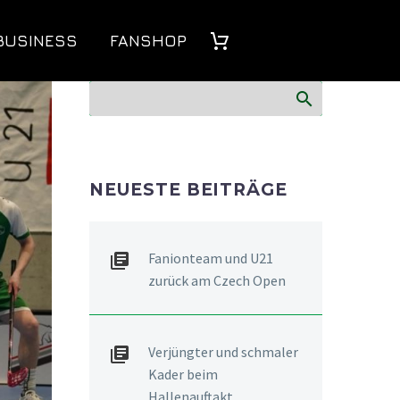
BUSINESS
FANSHOP
NEUESTE BEITRÄGE
Fanionteam und U21
zurück am Czech Open
Verjüngter und schmaler
Kader beim
Hallenauftakt