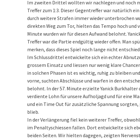
Im zweiten Drittel wollten wir nachlegen und noch m
Treffer zum 1:3. Dieser Gegentreffer war natürlich ein
durch weitere Strafen immer wieder unterbrochen wur
direkten Weg zum Tor, hielten das Tempo hoch und ve
Minute wurden wir für diesen Aufwand belohnt. Yanick
Treffer war die Partie endgültig wieder offen. Man s
merken, dass dieses Spiel noch lange nicht entschied
Im Schlussdrittel entwickelte sich ein echter Abnutz
grossem Einsatz und liessen nur wenig klare Chancen
in solchen Phasen ist es wichtig, ruhig zu bleiben un
vorne, suchten Abschlüsse und warfen in den entschei
belohnt. In der 57. Minute erzielte Yanick Burkhalter 
verdiente Lohn für unsere Aufholjagd und für eine M
und ein Time Out für zusätzliche Spannung sorgten, 
blieb.
In der Verlängerung fiel kein weiterer Treffer, obwo
im Penaltyschiessen fallen. Dort entwickelte sich e
beiden Seiten. Wir hielten dagegen, zeigten Nerven