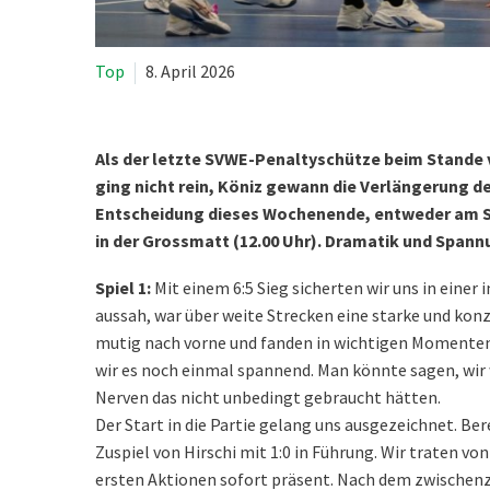
Top
8. April 2026
Als der letzte SVWE-Penaltyschütze beim Stande vo
ging nicht rein, Köniz gewann die Verlängerung des
Entscheidung dieses Wochenende, entweder am Sams
in der Grossmatt (12.00 Uhr). Dramatik und Spann
Spiel 1:
Mit einem 6:5 Sieg sicherten wir uns in einer
aussah, war über weite Strecken eine starke und konz
mutig nach vorne und fanden in wichtigen Momenten 
wir es noch einmal spannend. Man könnte sagen, wir
Nerven das nicht unbedingt gebraucht hätten.
Der Start in die Partie gelang uns ausgezeichnet. Be
Zuspiel von Hirschi mit 1:0 in Führung. Wir traten vo
ersten Aktionen sofort präsent. Nach dem zwischenze