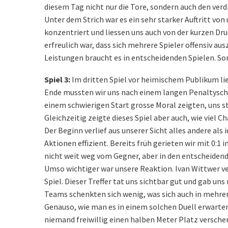
diesem Tag nicht nur die Tore, sondern auch den ve
Unter dem Strich war es ein sehr starker Auftritt von
konzentriert und liessen uns auch von der kurzen Dru
erfreulich war, dass sich mehrere Spieler offensiv a
Leistungen braucht es in entscheidenden Spielen. Somit
Spiel 3:
Im dritten Spiel vor heimischem Publikum li
Ende mussten wir uns nach einem langen Penaltyschi
einem schwierigen Start grosse Moral zeigten, uns s
Gleichzeitig zeigte dieses Spiel aber auch, wie viel C
Der Beginn verlief aus unserer Sicht alles andere als
Aktionen effizient. Bereits früh gerieten wir mit 0:1 
nicht weit weg vom Gegner, aber in den entscheiden
Umso wichtiger war unsere Reaktion. Ivan Wittwer ver
Spiel. Dieser Treffer tat uns sichtbar gut und gab un
Teams schenkten sich wenig, was sich auch in mehrer
Genauso, wie man es in einem solchen Duell erwarten 
niemand freiwillig einen halben Meter Platz versche