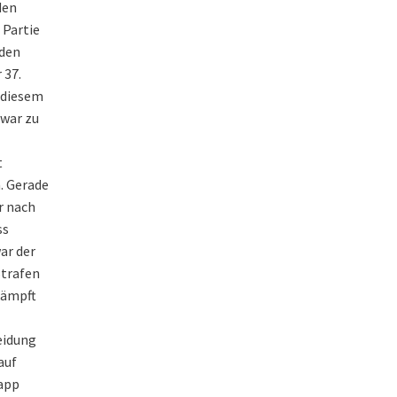
den
 Partie
 den
 37.
t diesem
 war zu
t
. Gerade
r nach
ss
war der
Strafen
kämpft
eidung
auf
napp