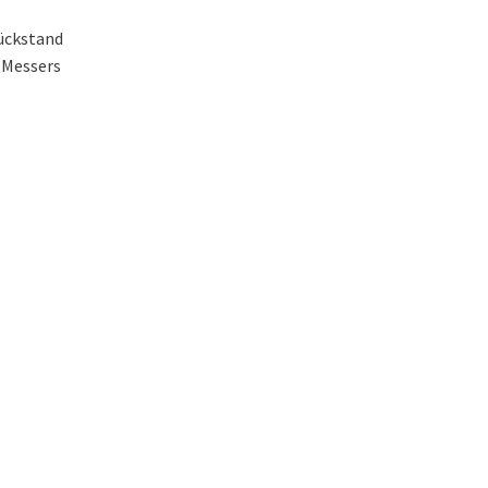
Rückstand
f Messers