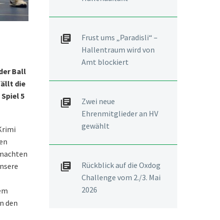
Frust ums „Paradisli“ –
Hallentraum wird von
Amt blockiert
der Ball
ällt die
Spiel 5
Zwei neue
Ehrenmitglieder an HV
gewählt
Krimi
ten
 machten
Rückblick auf die Oxdog
unsere
Challenge vom 2./3. Mai
2026
nem
in den