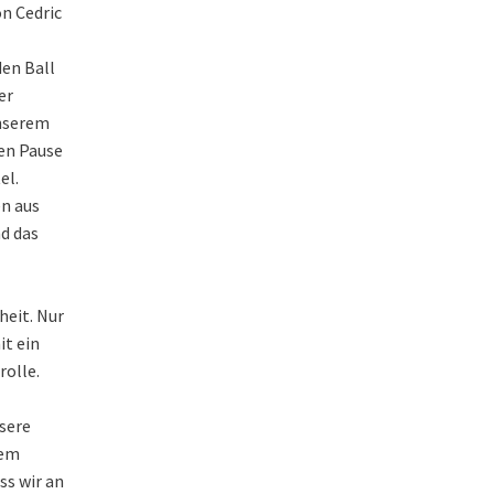
on Cedric
den Ball
er
unserem
ten Pause
el.
en aus
nd das
heit. Nur
it ein
rolle.
nsere
nem
ss wir an