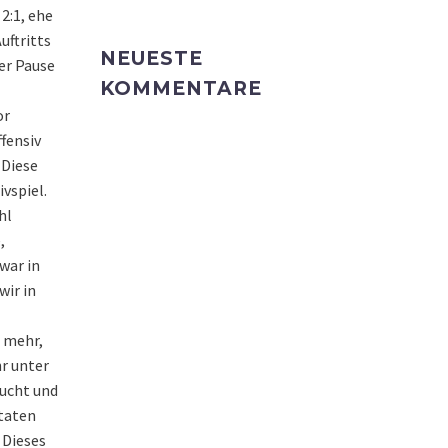
2:1, ehe
uftritts
NEUESTE
der Pause
KOMMENTARE
or
fensiv
 Diese
vspiel.
hl
,
war in
wir in
l mehr,
r unter
aucht und
 taten
. Dieses