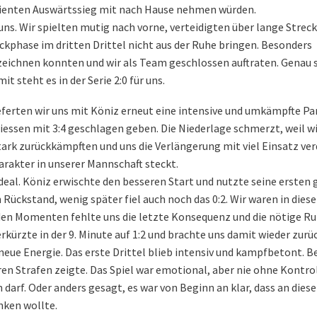
rdienten Auswärtssieg mit nach Hause nehmen würden.
 uns. Wir spielten mutig nach vorne, verteidigten über lange Strec
ckphase im dritten Drittel nicht aus der Ruhe bringen. Besonders
uszeichnen konnten und wir als Team geschlossen auftraten. Genau 
 steht es in der Serie 2:0 für uns.
eferten wir uns mit Köniz erneut eine intensive und umkämpfte Pa
essen mit 3:4 geschlagen geben. Die Niederlage schmerzt, weil w
tark zurückkämpften und uns die Verlängerung mit viel Einsatz ver
harakter in unserer Mannschaft steckt.
 ideal. Köniz erwischte den besseren Start und nutzte seine ersten
in Rückstand, wenig später fiel auch noch das 0:2. Wir waren in dies
den Momenten fehlte uns die letzte Konsequenz und die nötige Ru
kürzte in der 9. Minute auf 1:2 und brachte uns damit wieder zurüc
s neue Energie. Das erste Drittel blieb intensiv und kampfbetont. B
en Strafen zeigte. Das Spiel war emotional, aber nie ohne Kontrol
darf. Oder anders gesagt, es war von Beginn an klar, dass an die
nken wollte.