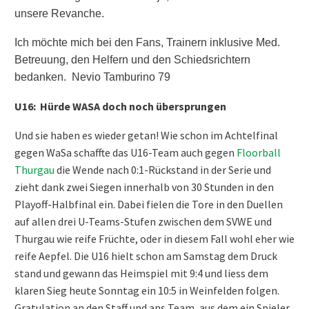
unsere Revanche.
Ich möchte mich bei den Fans, Trainern inklusive Med.
Betreuung, den Helfern und den Schiedsrichtern
bedanken.
Nevio Tamburino 79
U16: Hürde WASA doch noch übersprungen
Und sie haben es wieder getan! Wie schon im Achtelfinal
gegen WaSa schaffte das U16-Team auch gegen
Floorball
Thurgau
die Wende nach 0:1-Rückstand in der Serie und
zieht dank zwei Siegen innerhalb von 30 Stunden in den
Playoff-Halbfinal ein. Dabei fielen die Tore in den Duellen
auf allen drei U-Teams-Stufen zwischen dem SVWE und
Thurgau wie reife Früchte, oder in diesem Fall wohl eher wie
reife Aepfel. Die U16 hielt schon am Samstag dem Druck
stand und gewann das Heimspiel mit 9:4 und liess dem
klaren Sieg heute Sonntag ein 10:5 in Weinfelden folgen.
Gratulation an den Staff und ans Team, aus dem ein Spieler