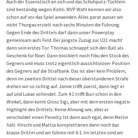
Auch der Essenstisch an sich und das Schuhputz-Tüchlein
sind beständig wegen Kohli. MVP Wahl können wir also
schon auf vor das Spiel anwenden. Alles parat ausser wir
nicht Thurgau erzielt nach sechs Minuten die Führung.
Gegen Ende des Drittels darf dann unser Powerplay
gemeinsam aufs Feld. Der jüngste Zuzug zur U21 macht
dann sein erstes Tor. Thomas schnappt sich den Ball als
Geschenk für Noel. Dann blockiert noch Fibu den Stock des
Gegners und muss trotz eigentlich aussichtsloser Position
des Gegners auf die Strafbank. Das ist aber kein Problem,
denn im zweiten Drittel nach dieser überstandenen Strafe
drehen wir so richtig auf. Jamie trifft zuerst, dann legt er
auf und Lukas vollendet. Zum 4:1 trifft Buri schön in den
Winkel, dann komt Gross Sigi, aber mit dem ersten negativ
Highlight des Drittels. Keine Ahnung wie, aber er
verschuldet einen Penalty. Ist dann auch egal, denn Merlin
hält. Hirschi und Mattia komplettieren dann noch das
klasse Drittel und wir führen mit 6:1. Im letzten sind wir