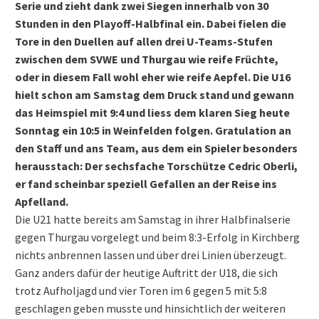
Serie und zieht dank zwei Siegen innerhalb von 30
Stunden in den Playoff-Halbfinal ein. Dabei fielen die
Tore in den Duellen auf allen drei U-Teams-Stufen
zwischen dem SVWE und Thurgau wie reife Früchte,
oder in diesem Fall wohl eher wie reife Aepfel. Die U16
hielt schon am Samstag dem Druck stand und gewann
das Heimspiel mit 9:4 und liess dem klaren Sieg heute
Sonntag ein 10:5 in Weinfelden folgen. Gratulation an
den Staff und ans Team, aus dem ein Spieler besonders
herausstach: Der sechsfache Torschütze Cedric Oberli,
er fand scheinbar speziell Gefallen an der Reise ins
Apfelland.
Die U21 hatte bereits am Samstag in ihrer Halbfinalserie
gegen Thurgau vorgelegt und beim 8:3-Erfolg in Kirchberg
nichts anbrennen lassen und über drei Linien überzeugt.
Ganz anders dafür der heutige Auftritt der U18, die sich
trotz Aufholjagd und vier Toren im 6 gegen 5 mit 5:8
geschlagen geben musste und hinsichtlich der weiteren