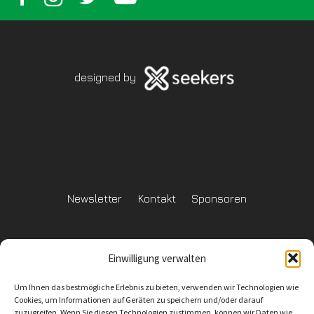
designed by
Newsletter
Kontakt
Sponsoren
Einwilligung verwalten
Datenschutzerklärung
Um Ihnen das bestmögliche Erlebnis zu bieten, verwenden wir Technologien wie
Reglement Datenschutz
Cookies, um Informationen auf Geräten zu speichern und/oder darauf
zuzugreifen. Wenn Sie diesen Technologien zustimmen, können wir Daten wie