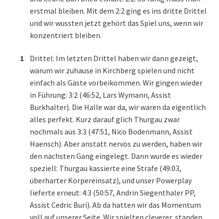
erstmal bleiben. Mit dem 2:2 ging es ins dritte Drittel
und wir wussten jetzt gehört das Spiel uns, wenn wir
konzentriert bleiben.
Drittel: Im letzten Drittel haben wir dann gezeigt,
warum wir zuhause in Kirchberg spielen und nicht
einfach als Gäste vorbeikommen. Wir gingen wieder
in Führung: 3:2 (46:52, Lars Wymann, Assist
Burkhalter). Die Halle war da, wir waren da eigentlich
alles perfekt. Kurz darauf glich Thurgau zwar
nochmals aus 3:3 (47:51, Nico Bodenmann, Assist
Haensch). Aber anstatt nervös zu werden, haben wir
den nächsten Gang eingelegt. Dann wurde es wieder
speziell: Thurgau kassierte eine Strafe (49:03,
überharter Körpereinsatz), und unser Powerplay
lieferte erneut: 4:3 (50:57, Andrin Siegenthaler PP,
Assist Cedric Buri). Ab da hatten wir das Momentum
voll auf unserer Seite. Wir spielten cleverer, standen