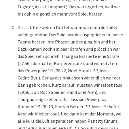
Eugster, Assist Langhart). Das war ärgerlich, weil wir
bis dahin eigentlich mehr vom Spiel hatten.
Drittel: Im zweiten Drittel waren wir dann definitiv
auf Augenhöhe. Das Spiel wurde ausgeglichener, beide
Teams hatten ihre Phasen und es ging hin und her.
Dazu kamen noch ein paar Strafen und plötzlich war
das Spiel sehr schnell. Thurgau kassierte eine Strafe
(27:56, überharter Körpereinsatz), und wir nutzten
das Powerplay: 1:1 (28:22, Noel Muralt PP, Assist
Cedric Buri). Genau das brauchten wir endlich war der
Bann gebrochen. Kurz darauf mussten wir selbst raus
(29:56, Jori Roth Spielen Hand oder Arm), und
Thurgau zeigte ebenfalls, dass sie Powerplay
Können: 1:2 (30:13, Florian Berner PP, Assist Schefer).
Aber wir blieben cool. Und dann kam der Moment, wo
alle kurz die Luft angehalten haben Penalty für uns
und Cedric Buri blieb eiskalt. 2:2. So ruhig muss man