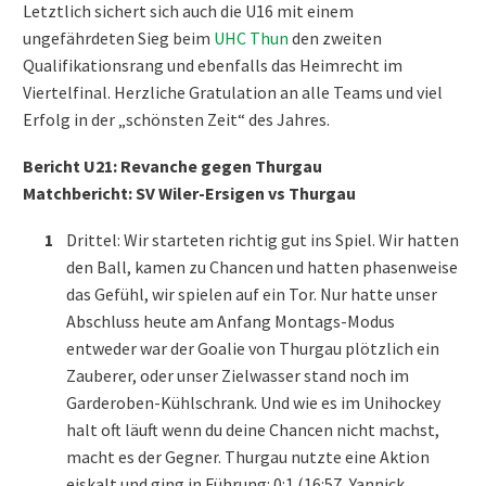
Letztlich sichert sich auch die U16 mit einem
ungefährdeten Sieg beim
UHC Thun
den zweiten
Qualifikationsrang und ebenfalls das Heimrecht im
Viertelfinal. Herzliche Gratulation an alle Teams und viel
Erfolg in der „schönsten Zeit“ des Jahres.
Bericht U21: Revanche gegen Thurgau
Matchbericht: SV Wiler-Ersigen vs Thurgau
Drittel: Wir starteten richtig gut ins Spiel. Wir hatten
den Ball, kamen zu Chancen und hatten phasenweise
das Gefühl, wir spielen auf ein Tor. Nur hatte unser
Abschluss heute am Anfang Montags-Modus
entweder war der Goalie von Thurgau plötzlich ein
Zauberer, oder unser Zielwasser stand noch im
Garderoben-Kühlschrank. Und wie es im Unihockey
halt oft läuft wenn du deine Chancen nicht machst,
macht es der Gegner. Thurgau nutzte eine Aktion
eiskalt und ging in Führung: 0:1 (16:57, Yannick