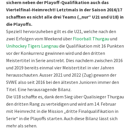
sichern neben der Playoff-Qualifikation auch das
Viertelfinal-Heimrecht! Letztmals in der Saison 2016/17
schafften es nicht alle drei Teams („nur“ U21 und U18) in
die Playoffs.
Speziell hervorzuheben gilt es die U21, welche nach den
zwei Erfolgen vom Weekend über
Floorball Thurgau
und
Unihockey Tigers Langnau
die Qualifikation mit 16 Punkten
vor der Konkurrenz gewinnen wird und den dritten
Meistertitel in Serie anstrebt. Dies nachdem zwischen 2016
und 2019 bereits einmal vier Meistertitel in vier Jahren
herausschauten. Ausser 2021 und 2022 (Zug) gewann der
SVWE also seit 2016 bei den ältesten Junioren immer den
Titel. Eine herausragende Bilanz.
Die U18 schaffte es, dank dem Sieg über Qualisieger Thurgau
den dritten Rang zu verteidigen und wird am 14. Februar
mit Heimrecht in die Mission „dritte Finalqualifikation in
Serie“ in die Playoffs starten. Auch diese Bilanz lässt sich
mehr als sehen.