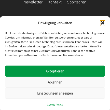
Newsletter
Kontakt
Sponsoren
Einwilligung verwalten
Datenschutzerklärung
Um Ihnen das bestmögliche Erlebnis zu bieten, verwenden wir Technologien wie
Reglement Datenschutz
Cookies, um Informationen auf Geräten zu speichern und/oder darauf
zuzugreifen. Wenn Sie diesen Technologien zustimmen, können wir Daten wie
Ihr Surfverhalten oder eindeutige IDs auf dieser Website verarbeiten. Wenn Sie
nicht zustimmen oder Ihre Zustimmung widerrufen, kann dies negative
Auswirkungen auf bestimmte Funktionen und Merkmale haben.
Inhaltliche Verantwortung
SV Wiler-Ersigen
Geschäftsstelle
4528 Zuchwil
E-Mail: info@svwe.ch
Akzeptieren
Ablehnen
Konzept, Design und Umsetzung
Einstellungen anzeigen
Seekers Sàrl
Rue de la Gare 10
2074 Marin-Epagnier
Cookie Policy
E-mail: support@seekers.ch