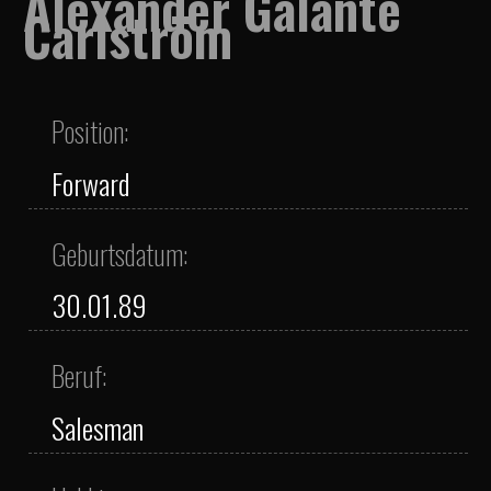
Alexander Galante
Carlström
Position:
Forward
Geburtsdatum:
30.01.89
Beruf:
Salesman