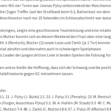
hnen: Mit vier Toren war Joonas Pylsy selbstredend der Matchwin
rei Zuger Treffer (auf der Strafbank beim 5:2, Ballverlust vor dem 
e Anschlusstor nach nur 25 Sekunden im Schlussabschnitt war äuss
bringen, zeigte eine geschlossene Teamleistung und eine intakte
o Mutter konnte sich an diesem Weekend den Frust über eine lang
it 3 (Rentsch), Mutter (2) sowie Louis und Ziehli (je 1 Tor) konnte
ntial abrufen und übernahm auch in schwierigen Spielphasen
 Leader der jungen dritten Linie in beiden Spielen die Führung für
zen und es bleibt die Hoffnung, dass sich der Schwung und die posit
Halbfinalserie gegen GC mitnehmen lassen.
fer.
1:1. 21. J. Pylsy (J. Bürki) 2:1. 23. J. Pylsy 3:1 (Penalty). 23. M. Rentsc
n (Furger, Ausschluss Pylsy) 5:2. 36. A. Hallén (M. Staub) 5:3. 40. C. M
 Mutter) 7:4. 48. J. Ziehli (C. Mutter) 8:4. 57. J. Pylsy (P. Affolter) 9: