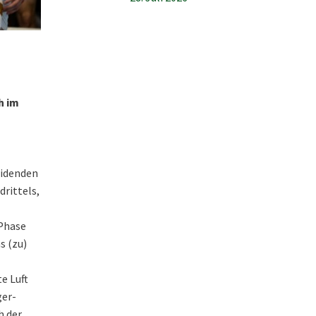
h im
eidenden
drittels,
 Phase
s (zu)
e Luft
ger-
h der