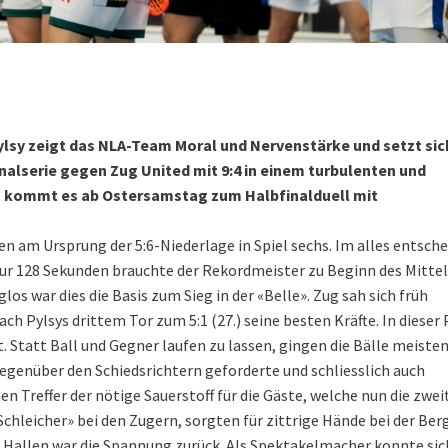
sy zeigt das NLA-Team Moral und Nervenstärke und setzt sic
finalserie gegen Zug United mit 9:4 in einem turbulenten und
it kommt es ab Ostersamstag zum Halbfinalduell mit
n am Ursprung der 5:6-Niederlage in Spiel sechs. Im alles entsch
Nur 128 Sekunden brauchte der Rekordmeister zu Beginn des Mittel
los war dies die Basis zum Sieg in der «Belle». Zug sah sich früh
 Pylsys drittem Tor zum 5:1 (27.) seine besten Kräfte. In dieser
 Statt Ball und Gegner laufen zu lassen, gingen die Bälle meisten
egenüber den Schiedsrichtern geforderte und schliesslich auch
Treffer der nötige Sauerstoff für die Gäste, welche nun die zweit
chleicher» bei den Zugern, sorgten für zittrige Hände bei der Ber
 Hallen war die Spannung zurück. Als Spektakelmacher konnte sic