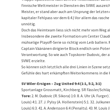
finnische Weltmeister in Diensten des SVWE auszeic
Meister, er stand aber auch am Ursprung der letzten d
kapitaler Fehlpass vor dem 6:4.) Vor allem das rasch
unnötig.
Doch das Heimteam liess sich nicht mehr vom Weg ab
Insbesondere die zweite Formation um Center Claudi
mühselige Playoff-Serie so richtig vom Leib ballern. M
Captain Väänänen dirigierte Block endlich sein Pote
Verantwortung. So wie auch Topskorer Dudovic, der als
SVWE erzielte.
So können sich letztlich alle drei Linien in Szene set
Gefühle des hart erkämpften Weiterkommens in die 
SV Wiler-Ersigen – Zug United 9:4 (1:1, 5:2, 3:1)
Sportanlage Grossmatt, Kirchberg. SR Fässler/Schläp
Tore:
2. M. Dudovic (R. Sikora) 1:0. 8. A. Uhr (A. Furger) 
Louis) 4:1. 27. J. Pylsy (A. Hollenstein) 5:1. 32. Julkune
Louis) 6:3. 41. A. Andersson 6:4 (Penalty). 43. M. Louis (C.