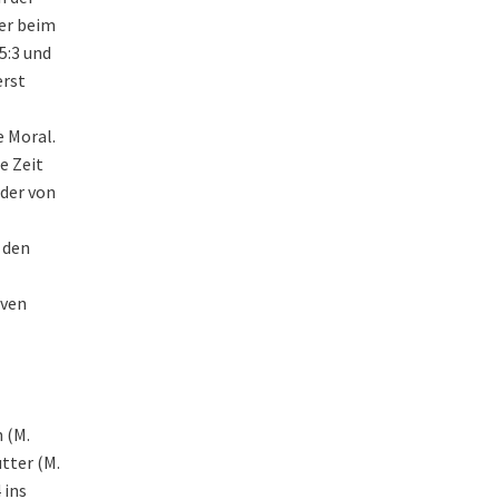
ner beim
5:3 und
erst
 Moral.
e Zeit
 der von
 den
iven
h (M.
utter (M.
4 ins