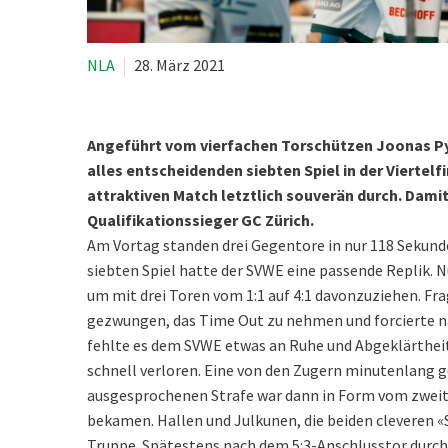
NLA
28. März 2021
Angeführt vom vierfachen Torschützen Joonas Pyl
alles entscheidenden siebten Spiel in der Viertel
attraktiven Match letztlich souverän durch. Dam
Qualifikationssieger GC Zürich.
Am Vortag standen drei Gegentore in nur 118 Sekunde
siebten Spiel hatte der SVWE eine passende Replik. 
um mit drei Toren vom 1:1 auf 4:1 davonzuziehen. Frag
gezwungen, das Time Out zu nehmen und forcierte nach
fehlte es dem SVWE etwas an Ruhe und Abgeklärtheit.
schnell verloren. Eine von den Zugern minutenlang g
ausgesprochenen Strafe war dann in Form vom zweiten 
bekamen. Hallen und Julkunen, die beiden cleveren «S
Truppe. Spätestens nach dem 5:3-Anschlusstor durch