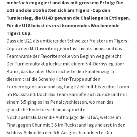
mehrfach engagiert und das mit grossem Erfolg: Die
U21 und die U16 holten sich am Tigers -Cup den
Turniersieg, die U14B gewann die Challenge in Ettingen.
Für die U18 heisst es erst kommendes Wochenende
Tigers Cup.
Dass die U21 als amtierender Schweizer Meister am Tigers-
Cup zu den Mitfavoriten gehört ist nichts neues und das
Team wurde der Favoritenrolle von Beginn weg gerecht.
Der Turnierauftakt glückte mit einem 5:4-Derbysieg über
Köniz, das 6:3 über Uster sicherte den Finaleinzug. In
diesem traf die Schenk/Hofer-Truppe auf den
Turnierorganisator und lag lange Zeit mit bis zu drei Toren
im Rückstand. Doch das Team kämpfte sich zurück und mit
einem 5:5 ging es ins Penaltyschiessen, wo man das
glückliche Ende für sich beanspruchte.
Noch spektakulärer die Aufholjagd der U16A, welche im
Final gegen Chur mit 3:6 im Rückstand lag und erst in den
Schluss-Sekunden den 6:6-Ausgleich markierte. Der