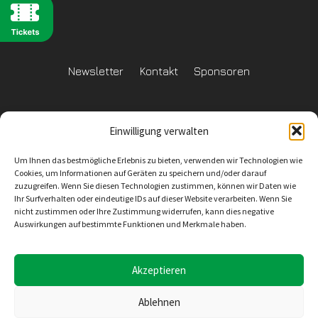
Newsletter
Kontakt
Sponsoren
Einwilligung verwalten
Datenschutzerklärung
Um Ihnen das bestmögliche Erlebnis zu bieten, verwenden wir Technologien wie
Reglement Datenschutz
Cookies, um Informationen auf Geräten zu speichern und/oder darauf
zuzugreifen. Wenn Sie diesen Technologien zustimmen, können wir Daten wie
Ihr Surfverhalten oder eindeutige IDs auf dieser Website verarbeiten. Wenn Sie
nicht zustimmen oder Ihre Zustimmung widerrufen, kann dies negative
Auswirkungen auf bestimmte Funktionen und Merkmale haben.
Inhaltliche Verantwortung
SV Wiler-Ersigen
Geschäftsstelle
4528 Zuchwil
E-Mail: info@svwe.ch
Akzeptieren
Ablehnen