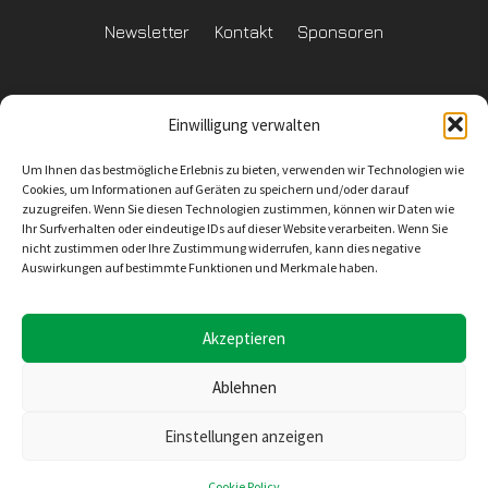
Newsletter
Kontakt
Sponsoren
Einwilligung verwalten
Datenschutzerklärung
Um Ihnen das bestmögliche Erlebnis zu bieten, verwenden wir Technologien wie
Reglement Datenschutz
Cookies, um Informationen auf Geräten zu speichern und/oder darauf
zuzugreifen. Wenn Sie diesen Technologien zustimmen, können wir Daten wie
Ihr Surfverhalten oder eindeutige IDs auf dieser Website verarbeiten. Wenn Sie
nicht zustimmen oder Ihre Zustimmung widerrufen, kann dies negative
Auswirkungen auf bestimmte Funktionen und Merkmale haben.
Inhaltliche Verantwortung
SV Wiler-Ersigen
Geschäftsstelle
4528 Zuchwil
E-Mail: info@svwe.ch
Akzeptieren
Ablehnen
Konzept, Design und Umsetzung
Einstellungen anzeigen
Seekers Sàrl
Rue de la Gare 10
2074 Marin-Epagnier
Cookie Policy