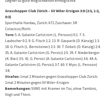
Gegner so gute Möglichkeiten ermöglichte.
Grasshopper Club Zürich – SV Wiler-Ersigen 3:8 (2:3, 1:2,
0:3)
Sporthalle Hardau, Zürich. 672 Zuschauer. SR
Colacicco/Roth.
Tore:
5. A. Galante Carlström (L. Persson) 0:1. 7. S.
Laubscher 0:2. 9. G. Flisch 1:2. 13. R. Gasparik (D. Känzig) 1:3.
18. G. Flisch (L. Bernsteiner) 2:3. 30. T. Döbeli (D. Känzig) 2:4.
35. A. Galante Carlström (G. Persici) 2:5. 39. F. Niederberger
(K. Bier) 3:5. 41. G. Persici (A. Galante Carlström) 3:6. 44. A.
Galante Carlström (G. Persici) 3:7. 60. Y. Wyss (L. Persson)
3:8.
Strafen:
1mal 2 Minuten gegen Grasshopper Club Zürich.
1mal 2 Minuten gegen SV Wiler-Ersigen
Bemerkungen:
SVWE mit Kramer im Tor, ohne Tambini,
Vogt und Thöni.