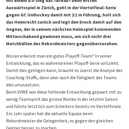
mit einem 8:3-Sieg das «Break» beim ersten
Auswärtsspiel in Zürich, geht in der Viertelfinal-Serie
gegen GC Unihockey damit mit 2:1 in Führung, holt sich
das Heimrecht zurück und legt den Druck damit auf den
Gegner, der in seinem nächsten Heimspiel kommenden
Mittwochabend gewinnen muss, um sich nicht drei
Matchbällen des Rekordmeisters gegenüberzusehen.
Woran erkennt man ein gutes Playoff-Team? In seiner
Entwicklung, das es während einer Playoff-Serie vollzieht.
Damit dies gelingen kann, braucht es zuerst die Analyse des
Coaching-Staffs, dann aber auch die Fähigkeit des Teams
dies umzusetzen.
Beim SVWE war diese fehlende Entwicklung gepaart mit zu
wenig Teamspirit das grosse Manko in der letzten Saison
und führte letztlich zum Scheitern bereits im Viertelfinale.
Ein Jahr später hat die aktuelle Equipe beim
Rekordmeister die Gelegenheit, es gegen den gleichen
Gegner besser zu machen.