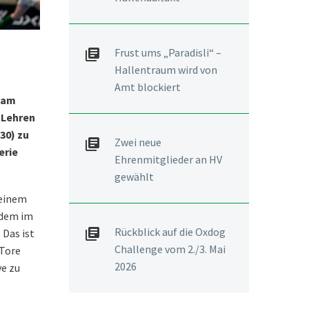
Frust ums „Paradisli“ –
Hallentraum wird von
Amt blockiert
t am
 Lehren
30) zu
Zwei neue
erie
Ehrenmitglieder an HV
gewählt
 einem
s dem im
Rückblick auf die Oxdog
 Das ist
Challenge vom 2./3. Mai
 Tore
2026
ve zu