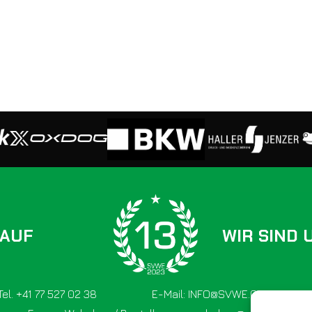
 AUF
WIR SIND 
Tel. +41 77 527 02 38
E-Mail: INFO@SVWE.CH