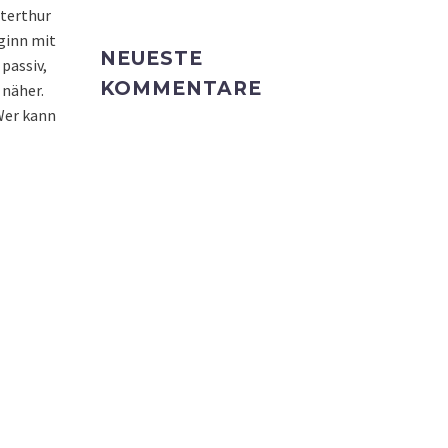
nterthur
eginn mit
NEUESTE
passiv,
KOMMENTARE
 näher.
 Wer kann