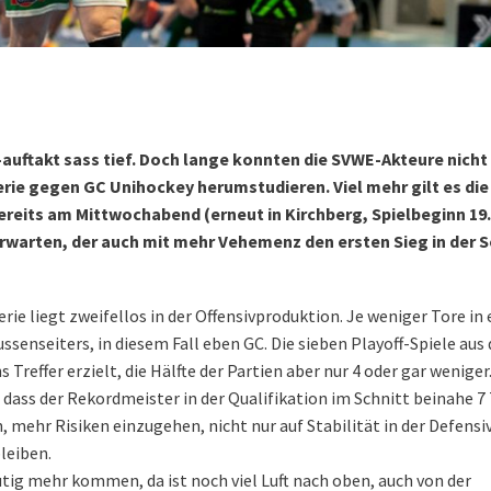
-auftakt sass tief. Doch lange konnten die SVWE-Akteure nich
erie gegen GC Unihockey herumstudieren. Viel mehr gilt es die
ereits am Mittwochabend (erneut in Kirchberg, Spielbeginn 19.
rwarten, der auch mit mehr Vehemenz den ersten Sieg in der S
erie liegt zweifellos in der Offensivproduktion. Je weniger Tore in
ssenseiters, in diesem Fall eben GC. Die sieben Playoff-Spiele au
reffer erzielt, die Hälfte der Partien aber nur 4 oder gar weniger.
dass der Rekordmeister in der Qualifikation im Schnitt beinahe 7
en, mehr Risiken einzugehen, nicht nur auf Stabilität in der Defensi
leiben.
ig mehr kommen, da ist noch viel Luft nach oben, auch von der