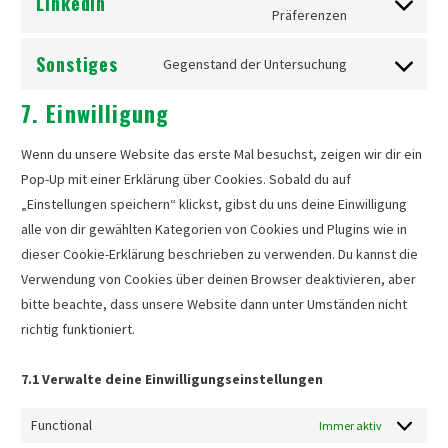
LinkedIn
service
Consent
Präferenzen
youtube
to
Sonstiges
Gegenstand der Untersuchung
service
Consent
linkedin
to
7. Einwilligung
service
sonstiges
Wenn du unsere Website das erste Mal besuchst, zeigen wir dir ein
Pop-Up mit einer Erklärung über Cookies. Sobald du auf
„Einstellungen speichern“ klickst, gibst du uns deine Einwilligung
alle von dir gewählten Kategorien von Cookies und Plugins wie in
dieser Cookie-Erklärung beschrieben zu verwenden. Du kannst die
Verwendung von Cookies über deinen Browser deaktivieren, aber
bitte beachte, dass unsere Website dann unter Umständen nicht
richtig funktioniert.
7.1 Verwalte deine Einwilligungseinstellungen
Functional
Immer aktiv