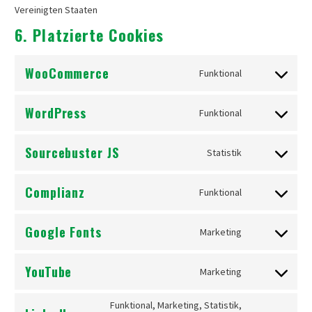
Vereinigten Staaten
6. Platzierte Cookies
WooCommerce
Funktional
Consent
to
WordPress
Funktional
service
Consent
woocommerc
to
Sourcebuster JS
Statistik
service
Consent
wordpress
to
Complianz
Funktional
service
Consent
sourcebuster-
to
Google Fonts
js
Marketing
service
Consent
complianz
to
YouTube
Marketing
service
Consent
google-
to
Funktional, Marketing, Statistik,
fonts